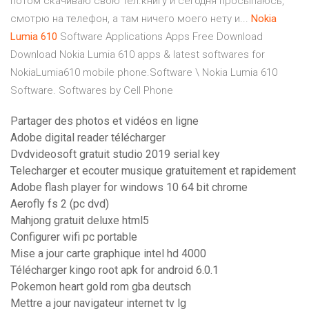
потом скачиваю свою тел.книгу и сегодня просыпаюсь,
смотрю на телефон, а там ничего моего нету и...
Nokia
Lumia
610
Software Applications Apps Free Download
Download Nokia Lumia 610 apps & latest softwares for
NokiaLumia610 mobile phone.Software \ Nokia Lumia 610
Software. Softwares by Cell Phone
Partager des photos et vidéos en ligne
Adobe digital reader télécharger
Dvdvideosoft gratuit studio 2019 serial key
Telecharger et ecouter musique gratuitement et rapidement
Adobe flash player for windows 10 64 bit chrome
Aerofly fs 2 (pc dvd)
Mahjong gratuit deluxe html5
Configurer wifi pc portable
Mise a jour carte graphique intel hd 4000
Télécharger kingo root apk for android 6.0.1
Pokemon heart gold rom gba deutsch
Mettre a jour navigateur internet tv lg