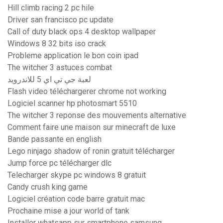
Hill climb racing 2 pc hile
Driver san francisco pc update
Call of duty black ops 4 desktop wallpaper
Windows 8 32 bits iso crack
Probleme application le bon coin ipad
The witcher 3 astuces combat
لعبة جي تي اي 5 للاندرويد
Flash video téléchargerer chrome not working
Logiciel scanner hp photosmart 5510
The witcher 3 reponse des mouvements alternative
Comment faire une maison sur minecraft de luxe
Bande passante en english
Lego ninjago shadow of ronin gratuit télécharger
Jump force pc télécharger dlc
Telecharger skype pc windows 8 gratuit
Candy crush king game
Logiciel création code barre gratuit mac
Prochaine mise a jour world of tank
Installer whatsapp sur smartphone samsung