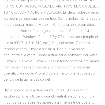
con las cosas que tienes en tu PC y viceversa. PASA LAS
FOTOS, CONTACTOS, IMAGENES, ARCHIVOS, MUSICA DESDE
TU NOKIA LUMIA AL PC Y VICEVERSA. Es decir, subes y bajas
los archivos, sea cual sea su tipo. Cómo instalar Zune paso a
paso y copiar música, vídeo ... Zune es la aplicación oficial
que tiene Microsoft para gestionar los teléfonos móviles
basados en Windows Phone 7.5 y 7.8 (como por ejemplo el
Lumia 800, 710, 610, 510, etc.). Originalmente, Zune era un
reproductor multimedia similar al iPod que ya no se
encuentra a la venta. Cómo actualizar el software del Nokia
Lumia 610 El Nokia Lumia 610 es un teléfono móvil preparado
con las últimas tecnologí­as y cómo no, con el sistema
operativo Windows Phone 7.Este smartphone, etiquetado
dentro de la gama básica del ...
Hace poco quería actualizar mi lumia 610 a la versión
windows phone 7.8, pero cuando entraba a zune, como a
muchos de ustedes les aparecía un mensaje de que el ...