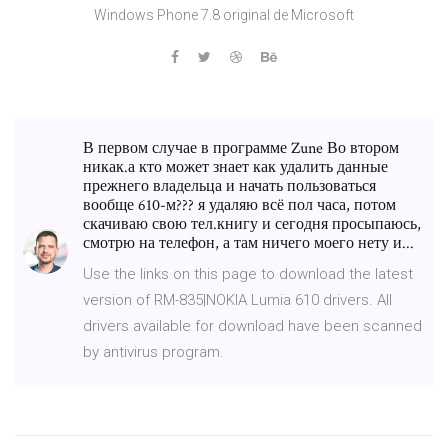
Windows Phone 7.8 original de Microsoft
В первом случае в программе Zune Во втором
никак.а кто может знает как удалить данные
прежнего владельца и начать пользоваться
вообще 610-м??? я удаляю всё пол часа, потом
скачиваю свою тел.книгу и сегодня просыпаюсь,
смотрю на телефон, а там ничего моего нету и...
Use the links on this page to download the latest
version of RM-835|NOKIA Lumia 610 drivers. All
drivers available for download have been scanned
by antivirus program.