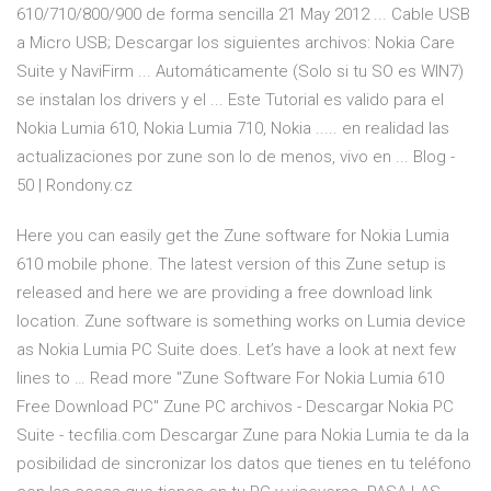
610/710/800/900 de forma sencilla 21 May 2012 ... Cable USB
a Micro USB; Descargar los siguientes archivos: Nokia Care
Suite y NaviFirm ... Automáticamente (Solo si tu SO es WIN7)
se instalan los drivers y el ... Este Tutorial es valido para el
Nokia Lumia 610, Nokia Lumia 710, Nokia ..... en realidad las
actualizaciones por zune son lo de menos, vivo en ...
Blog -
50 | Rondony.cz
Here you can easily get the Zune software for Nokia Lumia
610 mobile phone. The latest version of this Zune setup is
released and here we are providing a free download link
location. Zune software is something works on Lumia device
as Nokia Lumia PC Suite does. Let’s have a look at next few
lines to … Read more "Zune Software For Nokia Lumia 610
Free Download PC" Zune PC archivos - Descargar Nokia PC
Suite - tecfilia.com Descargar Zune para Nokia Lumia te da la
posibilidad de sincronizar los datos que tienes en tu teléfono