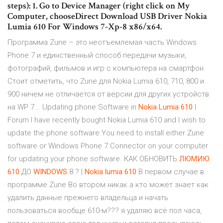
steps): 1. Go to Device Manager (right click on My
Computer, chooseDirect Download USB Driver Nokia
Lumia 610 For Windows 7-Xp-8 x86/x64.
Программа Zune – это неотъемлемая часть Windows
Phone 7 и единственный способ передачи музыки,
фотографий, фильмов и игр с компьютера на смартфон.
Стоит отметить, что Zune для Nokia Lumia 610, 710, 800 и
900 ничем не отличается от версии для других устройств
на WP 7... Updating phone Software in
Nokia
Lumia
610
|
Forum I have recently bought Nokia Lumia 610 and I wish to
update the phone software.You need to install either Zune
software or Windows Phone 7 Connector on your computer
for updating your phone software. КАК ОБНОВИТЬ
ЛЮМИЮ
610
ДО
WINDOWS
8 ? |
Nokia
lumia
610
В первом случае в
программе Zune Во втором никак.а кто может знает как
удалить данные прежнего владельца и начать
пользоваться вообще 610-м??? я удаляю всё пол часа,