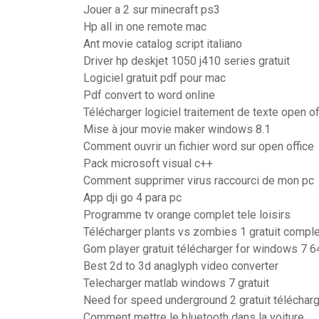
Jouer a 2 sur minecraft ps3
Hp all in one remote mac
Ant movie catalog script italiano
Driver hp deskjet 1050 j410 series gratuit
Logiciel gratuit pdf pour mac
Pdf convert to word online
Télécharger logiciel traitement de texte open off
Mise à jour movie maker windows 8.1
Comment ouvrir un fichier word sur open office
Pack microsoft visual c++
Comment supprimer virus raccourci de mon pc
App dji go 4 para pc
Programme tv orange complet tele loisirs
Télécharger plants vs zombies 1 gratuit comple
Gom player gratuit télécharger for windows 7 64
Best 2d to 3d anaglyph video converter
Telecharger matlab windows 7 gratuit
Need for speed underground 2 gratuit télécharg
Comment mettre le bluetooth dans la voiture