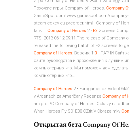
Игра: Company of Heroes 3. Жанр: Strategy. С
Похожие игры: Company of Heroes.
Company
O
GameSpot.com! www.gamespot.com/company-of-
steam-cdkey-eu-preorder.html - Company of Heroe
tank ...
Company
of
Heroes
2 -
E
3
Screens Company
RTS. 2013-06-12 09:11.The release of Company of
released the following batch of E3 screens to ge
Company
of
Heroes
: Версия: 1.
3
- ПАТЧИ Сайт 
сайте руководства и прохождения к лучшим и
компьютерных игр. Мы поможем вам сделать 
компьютерных игр...
Company
of
Heroes
2 • Eurogamer.cz
VideoOhláš
v Ardenách za Američany
Recenze
Company
of
hra pro PC Company of Heroes. Odkazy na odbor
When Heroes Fly S01E08 CZtit V Obraze mkv
Co
Открытая бета Company Of He