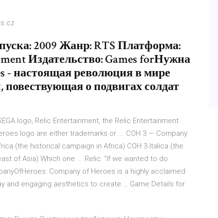
es.cz
выпуска: 2009 Жанр: RTS Платформа:
inment Издательство: Games forНужна
es - настоящая революция в мире
, повествующая о подвигах солдат
GA logo, Relic Entertainment, the Relic Entertainment
roes logo are either trademarks or ... COH 3 — Company
rica (the historical campaign in Africa) COH 3 Italica (the
st of Asia) Which one ... Relic: "If we wanted to do
panyOfHeroes: Company of Heroes is a highly acclaimed
play and engaging aesthetics to create … Game Details for