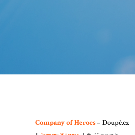
Company
of
Heroes
– Doupě.cz
7 Comments
Company Of
Heroes