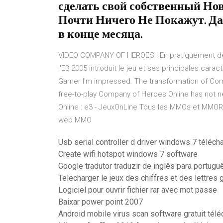
сделать свой собственный Но
Почти Ничего Не Покажут. Да
в конце месяца.
VIDEO COMPANY OF HEROES ! En pratiquement deu
l'E3 2005 introduit le jeu et ses principales car
Gamer I'm impressed. The transformation of Com
free-to-play Company of Heroes Online has not n
Online : e3 - JeuxOnLine Tous les MMOs et MMOR
web MMO
Usb serial controller d driver windows 7 téléch
Create wifi hotspot windows 7 software
Google tradutor traduzir de inglês para portugu
Telecharger le jeux des chiffres et des lettres 
Logiciel pour ouvrir fichier rar avec mot passe
Baixar power point 2007
Android mobile virus scan software gratuit télé