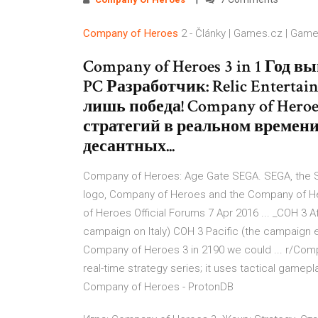
Company
of
Heroes
2 - Články | Games.cz | Gam
Company of Heroes 3 in 1 Год 
PC Разработчик: Relic Enterta
лишь победа! Company of Hero
стратегий в реальном времени
десантных...
Company of Heroes: Age Gate SEGA. SEGA, the SE
logo, Company of Heroes and the Company of He
of Heroes Official Forums 7 Apr 2016 ... _COH 3 Af
campaign on Italy) COH 3 Pacific (the campaign ea
Company of Heroes 3 in 2190 we could ... r/Com
real-time strategy series; it uses tactical game
Company of Heroes - ProtonDB