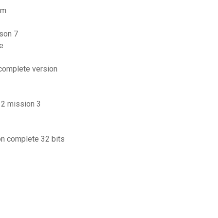
am
ison 7
e
 complete version
 2 mission 3
on complete 32 bits