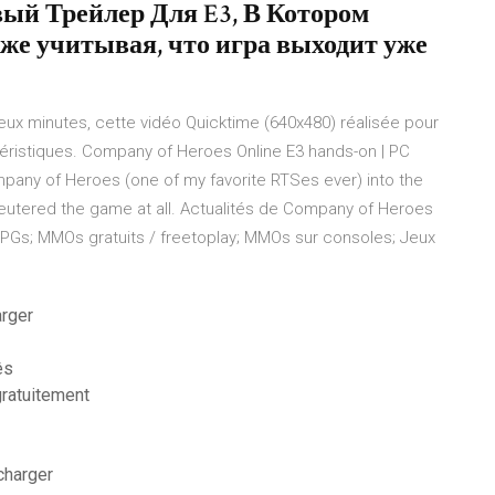
вый Трейлер Для E3, В Котором
же учитывая, что игра выходит уже
x minutes, cette vidéo Quicktime (640x480) réalisée pour
actéristiques. Company of Heroes Online E3 hands-on | PC
pany of Heroes (one of my favorite RTSes ever) into the
eutered the game at all. Actualités de Company of Heroes
PGs; MMOs gratuits / freetoplay; MMOs sur consoles; Jeux
arger
ês
gratuitement
charger