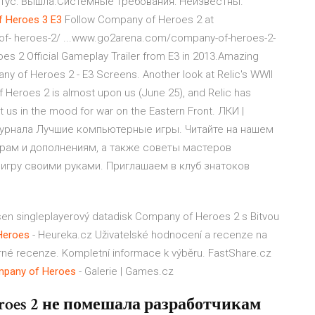
татус: Вышла.Системные требования: Неизвестны.
f
Heroes
3
E
3
Follow Company of Heroes 2 at
 heroes-2/ ...www.go2arena.com/company-of-heroes-2-
s 2 Official Gameplay Trailer from E3 in 2013.Amazing
 of Heroes 2 - E3 Screens. Another look at Relic's WWII
 Heroes 2 is almost upon us (June 25), and Relic has
t us in the mood for war on the Eastern Front. ЛКИ |
журнала Лучшие компьютерные игры. Читайте на нашем
грам и дополнениям, а также советы мастеров
игру своими руками. Приглашаем в клуб знатоков
en singleplayerový datadisk Company of Heroes 2 s Bitvou
Heroes
- Heureka.cz
Uživatelské hodnocení a recenze na
né recenze. Kompletní informace k výběru.
FastShare.cz
mpany
of
Heroes
- Galerie | Games.cz
roes 2 не помешала разработчикам