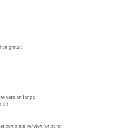
ice gratuit
te version for pc
 bit
er complete version for pc.rar