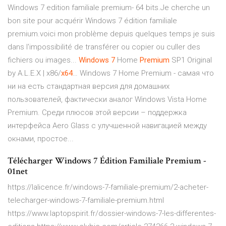
Windows 7 edition familiale premium- 64 bits.Je cherche un
bon site pour acquérir Windows 7 édition familiale
premium.voici mon problème depuis quelques temps je suis
dans l'impossibilité de transférer ou copier ou culler des
fichiers ou images...
Windows
7
Home
Premium
SP1 Original
by A.L.E.X | x86/
x
64
… Windows 7 Home Premium - самая что
ни на есть стандартная версия для домашних
пользователей, фактически аналог Windows Vista Home
Premium. Среди плюсов этой версии – поддержка
интерфейса Aero Glass с улучшенной навигацией между
окнами, простое...
Télécharger Windows 7 Édition Familiale Premium -
01net
https://lalicence.fr/windows-7-familiale-premium/2-acheter-
telecharger-windows-7-familiale-premium.html
https://www.laptopspirit.fr/dossier-windows-7-les-differentes-