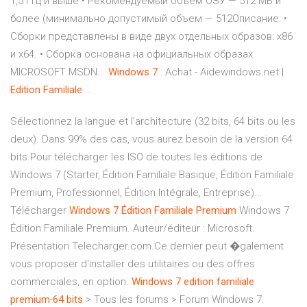
1,5 ГГц и выше • Рекомендуемый объем ОЗУ — 512 МБ и
более (минимально допустимый объем — 512Описание: •
Сборки представлены в виде двух отдельных образов: х86
и х64. • Сборка основана на официальных образах
MICROSOFT MSDN...
Windows
7
: Achat - Aidewindows.net |
Edition
Familiale
…
Sélectionnez la langue et l’architecture (32 bits, 64 bits ou les
deux). Dans 99% des cas, vous aurez besoin de la version 64
bits.Pour télécharger les ISO de toutes les éditions de
Windows 7 (Starter, Édition Familiale Basique, Édition Familiale
Premium, Professionnel, Édition Intégrale, Entreprise)...
Télécharger
Windows
7
Édition
Familiale
Premium
Windows 7
Édition Familiale Premium. Auteur/éditeur : Microsoft.
Présentation Telecharger.com.Ce dernier peut �galement
vous proposer d'installer des utilitaires ou des offres
commerciales, en option.
Windows
7
edition
familiale
premium
-
64
bits
> Tous les forums > Forum Windows 7.