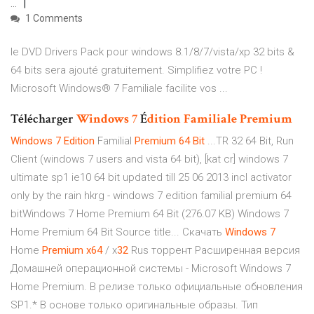
...
1 Comments
le DVD Drivers Pack pour windows 8.1/8/7/vista/xp 32 bits &
64 bits sera ajouté gratuitement. Simplifiez votre PC !
Microsoft Windows® 7 Familiale facilite vos ...
Télécharger
Windows
7
É
dition
Familiale
Premium
Windows
7
Edition
Familial
Premium
64
Bit
...TR 32 64 Bit, Run
Client (windows 7 users and vista 64 bit), [kat cr] windows 7
ultimate sp1 ie10 64 bit updated till 25 06 2013 incl activator
only by the rain hkrg - windows 7 edition familial premium 64
bitWindows 7 Home Premium 64 Bit (276.07 KB) Windows 7
Home Premium 64 Bit Source title... Скачать
Windows
7
Home
Premium
x
64
/ x
32
Rus торрент Расширенная версия
Домашней операционной системы - Microsoft Windows 7
Home Premium. В релизе только официальные обновления
SP1.* В основе только оригинальные образы. Тип