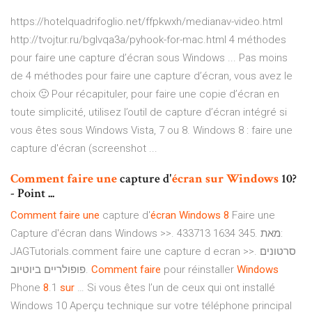
https://hotelquadrifoglio.net/ffpkwxh/medianav-video.html
http://tvojtur.ru/bglvqa3a/pyhook-for-mac.html 4 méthodes
pour faire une capture d’écran sous Windows ... Pas moins
de 4 méthodes pour faire une capture d’écran, vous avez le
choix 🙂 Pour récapituler, pour faire une copie d’écran en
toute simplicité, utilisez l’outil de capture d’écran intégré si
vous êtes sous Windows Vista, 7 ou 8. Windows 8 : faire une
capture d'écran (screenshot ...
Comment
faire
une
capture d'
écran
sur
Windows
10?
- Point ...
Comment
faire
une
capture d'
écran
Windows
8
Faire une
Capture d'écran dans Windows >>. 433713 1634 345. מאת:
JAGTutorials.comment faire une capture d ecran >>. סרטונים
פופולריים ביוטיוב.
Comment
faire
pour réinstaller
Windows
Phone
8
.1
sur
… Si vous êtes l’un de ceux qui ont installé
Windows 10 Aperçu technique sur votre téléphone principal