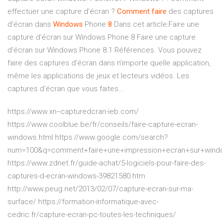
effectuer une capture d'écran ?
Comment
faire
des captures
d'écran dans
Windows
Phone
8
Dans cet article:Faire une
capture d'écran sur Windows Phone 8 Faire une capture
d'écran sur Windows Phone 8.1 Références. Vous pouvez
faire des captures d'écran dans n'importe quelle application,
même les applications de jeux et lecteurs vidéos. Les
captures d'écran que vous faites...
https://www.xn--capturedcran-ieb.com/
https://www.coolblue.be/fr/conseils/faire-capture-ecran-
windows.html https://www.google.com/search?
num=100&q=comment+faire+une+impression+ecran+sur+wind
https://www.zdnet.fr/guide-achat/5-logiciels-pour-faire-des-
captures-d-ecran-windows-39821580.htm
http://www.peug.net/2013/02/07/capture-ecran-sur-ma-
surface/ https://formation-informatique-avec-
cedric.fr/capture-ecran-pc-toutes-les-techniques/