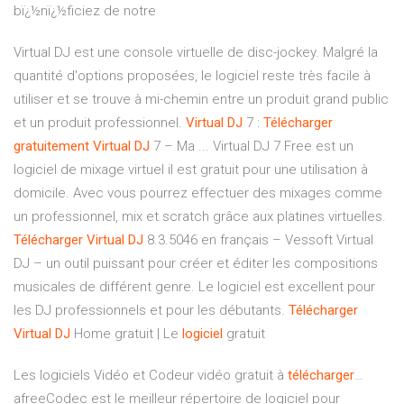
bï¿½nï¿½ficiez de notre
Virtual DJ est une console virtuelle de disc-jockey. Malgré la
quantité d'options proposées, le logiciel reste très facile à
utiliser et se trouve à mi-chemin entre un produit grand public
et un produit professionnel.
Virtual
DJ
7 :
Télécharger
gratuitement
Virtual
DJ
7 – Ma ... Virtual DJ 7 Free est un
logiciel de mixage virtuel il est gratuit pour une utilisation à
domicile. Avec vous pourrez effectuer des mixages comme
un professionnel, mix et scratch grâce aux platines virtuelles.
Télécharger
Virtual
DJ
8.3.5046 en français – Vessoft Virtual
DJ – un outil puissant pour créer et éditer les compositions
musicales de différent genre. Le logiciel est excellent pour
les DJ professionnels et pour les débutants.
Télécharger
Virtual
DJ
Home gratuit | Le
logiciel
gratuit
Les logiciels Vidéo et Codeur vidéo gratuit à
télécharger
…
afreeCodec est le meilleur répertoire de logiciel pour