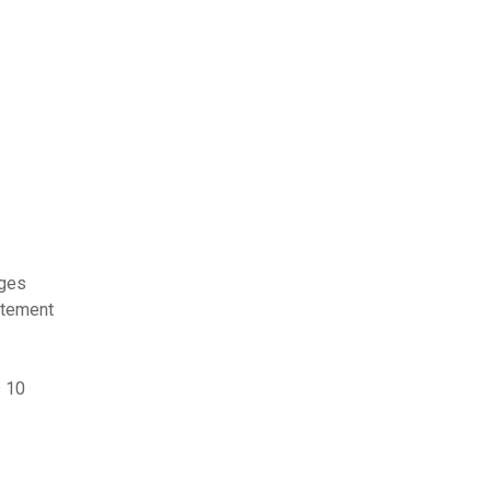
ages
itement
s 10