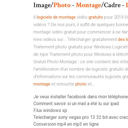
Image/
Photo
-
Montage
/Cadre -
6
logiciels
de
montage
vidéo
gratuits
pour 2019 Vo
vidéos ? De nos jours, il suffit de quelques bonne
montage vidéo gratuit pour commencer à se faire 
mes vidéos sur... Télécharger gratuitement
des
l
Traitement photo gratuits pour Windows.Logiciel
de type Traitement photo pour Windows à téléch
Gratuit Photo Montage : ce site contient des inform
l'amélioration d'un nombre de logiciels gratuits
d'informations sur les communautés logiciels gr
montage
et retouche
photo
et…
Je veux installer facebook dans mon téléphone
Comment savoir si un mail a été lu sur ipad
F.lux windows xp
Telecharger sony vegas pro 13 32 bit avec crac
Conversion mp4 en mp3 en ligne