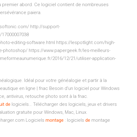
 au premier abord. Ce logiciel contient de nombreuses
persévérance paiera.
oftonic.com/ http://support-
s/17000007038
oto-editing-software.html https://lespotlight.com/high-
be-photoshop/ https://www.papergeek.fr/les-meilleurs-
jemeformeaunumerique.fr/2016/12/21/utiliser-application-
éalogique. Idéal pour votre généalogie et partir à la
ureautique en ligne | fnac
Besoin d'un logiciel pour Windows
e, antivirus, retouche photo sont à la fnac.
uit
de
logiciels…
Télécharger des logiciels, jeux et drivers
luation gratuite pour Windows, Mac, Linux.
echarger.com
Logiciels
montage
: logiciels
de
montage