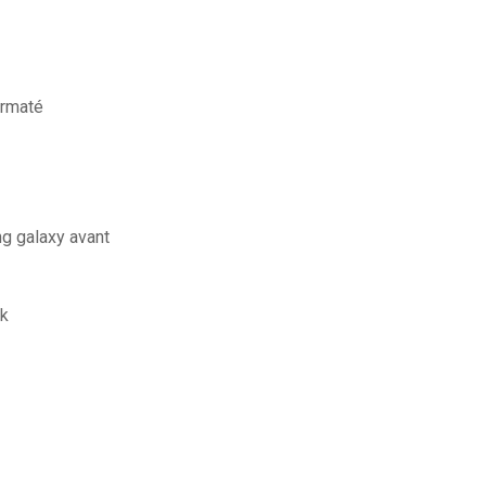
ormaté
ng galaxy avant
pk