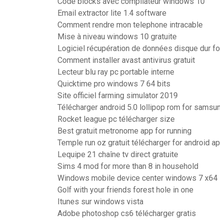
Code blocks avec compilateur windows 10
Email extractor lite 1.4 software
Comment rendre mon telephone intracable
Mise à niveau windows 10 gratuite
Logiciel récupération de données disque dur f
Comment installer avast antivirus gratuit
Lecteur blu ray pc portable interne
Quicktime pro windows 7 64 bits
Site officiel farming simulator 2019
Télécharger android 5.0 lollipop rom for samsu
Rocket league pc télécharger size
Best gratuit metronome app for running
Temple run oz gratuit télécharger for android a
Lequipe 21 chaîne tv direct gratuite
Sims 4 mod for more than 8 in household
Windows mobile device center windows 7 x64
Golf with your friends forest hole in one
Itunes sur windows vista
Adobe photoshop cs6 télécharger gratis