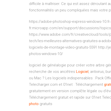
difficile à maîtriser. Ce qui est assez déroutant
fonctionnalités un peu compliquées mais votre 
https://adobe-photoshop-express-windows-10.fr.s
fr.microapp.com/en/support/discussions/topic
https://www.adobe.com/fr/creativecloud/tools/ph
tech/les-meilleures-alternatives-gratuites-a-ado
logiciels-de-montage-video-gratuits-5591 http://
photos-windows-10/
logiciel de généalogie pour créer votre arbre gén
recherche de vos ancêtres
Logiciel
, antivirus, b
ou Mac ? Les logiciels indispensables : Pack Offic
Telecharger.com et 01net : Téléchargement
grat
gratuitement en version complčte légale ou d'éva
Téléchargement gratuit et rapide sur 01net Tel
photo
gratuits