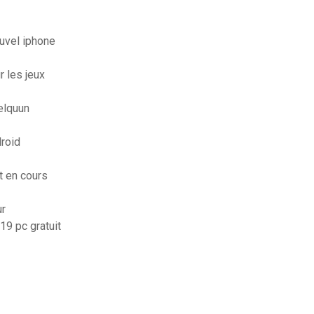
uvel iphone
 les jeux
elquun
droid
t en cours
ur
19 pc gratuit