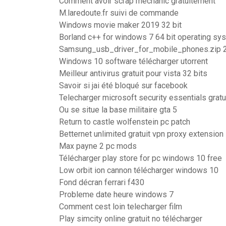
Comment avoir scrap mechanic gratuitement
M.laredoute.fr suivi de commande
Windows movie maker 2019 32 bit
Borland c++ for windows 7 64 bit operating sys
Samsung_usb_driver_for_mobile_phones.zip 
Windows 10 software télécharger utorrent
Meilleur antivirus gratuit pour vista 32 bits
Savoir si jai été bloqué sur facebook
Telecharger microsoft security essentials gratu
Ou se situe la base militaire gta 5
Return to castle wolfenstein pc patch
Betternet unlimited gratuit vpn proxy extension
Max payne 2 pc mods
Télécharger play store for pc windows 10 free
Low orbit ion cannon télécharger windows 10
Fond décran ferrari f430
Probleme date heure windows 7
Comment cest loin telecharger film
Play simcity online gratuit no télécharger