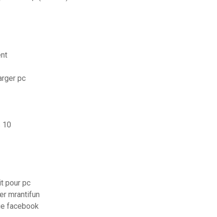
ent
arger pc
s 10
it pour pc
r mrantifun
ge facebook