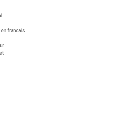
al
 en francais
ur
et