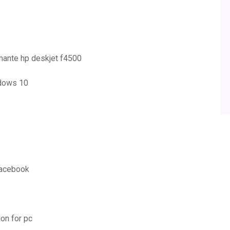
ante hp deskjet f4500
ndows 10
facebook
ion for pc