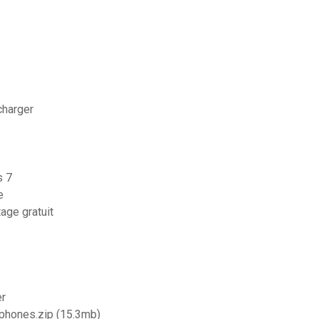
charger
s 7
e
age gratuit
er
phones.zip (15.3mb)