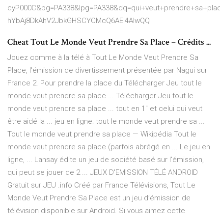
cyP000C&pg=PA338&lpg=PA338&dq=qui+veut+prendre+sa+pla
hYbAj8DkAhV2JbkGHSCYCMcQ6AEI4AIwQQ
Cheat Tout Le Monde Veut Prendre Sa Place – Crédits ...
Jouez comme à la télé à Tout Le Monde Veut Prendre Sa
Place, l'émission de divertissement présentée par Nagui sur
France 2. Pour prendre la place du Télécharger Jeu tout le
monde veut prendre sa place ... Télécharger Jeu tout le
monde veut prendre sa place ... tout en 1" et celui qui veut
être aidé la ... jeu en ligne; tout le monde veut prendre sa ...
Tout le monde veut prendre sa place — Wikipédia Tout le
monde veut prendre sa place (parfois abrégé en ... Le jeu en
ligne, ... Lansay édite un jeu de société basé sur l'émission,
qui peut se jouer de 2 ... JEUX D'EMISSION TÉLÉ ANDROID
Gratuit sur JEU .info Créé par France Télévisions, Tout Le
Monde Veut Prendre Sa Place est un jeu d’émission de
télévision disponible sur Android. Si vous aimez cette