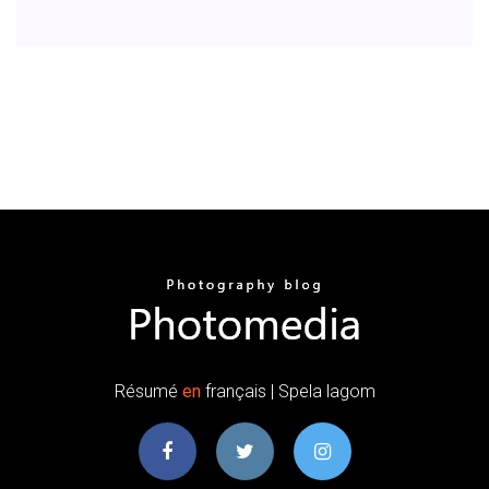
Résumé
en
français | Spela lagom