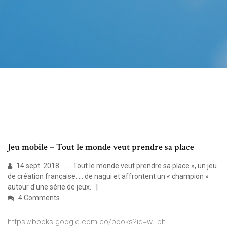
Jeu mobile – Tout le monde veut prendre sa place
14 sept. 2018 ... ... Tout le monde veut prendre sa place », un jeu
de création française. ... de nagui et affrontent un « champion »
autour d'une série de jeux.
4 Comments
https://books.google.com.co/books?id=wTbh-