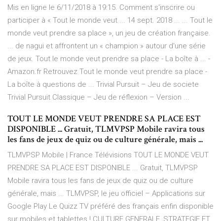
Mis en ligne le 6/11/2018 à 19:15. Comment s'inscrire ou
participer à « Tout le monde veut ... 14 sept. 2018 ... ... Tout le
monde veut prendre sa place », un jeu de création française.
... de nagui et affrontent un « champion » autour d'une série
de jeux. Tout le monde veut prendre sa place - La boîte à ... -
Amazon.fr Retrouvez Tout le monde veut prendre sa place -
La boîte à questions de ... Trivial Pursuit – Jeu de societe
Trivial Pursuit Classique – Jeu de réflexion – Version ...
TOUT LE MONDE VEUT PRENDRE SA PLACE EST
DISPONIBLE ... Gratuit, TLMVPSP Mobile ravira tous
les fans de jeux de quiz ou de culture générale, mais ...
TLMVPSP Mobile | France Télévisions TOUT LE MONDE VEUT
PRENDRE SA PLACE EST DISPONIBLE ... Gratuit, TLMVPSP
Mobile ravira tous les fans de jeux de quiz ou de culture
générale, mais ... TLMVPSP, le jeu officiel – Applications sur
Google Play Le Quizz TV préféré des français enfin disponible
sur mobiles et tablettes ! CULTURE GENERALE, STRATEGIE ET