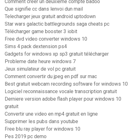
Comment creer un deuxieme compte badoo
Que signifie cc dans lenvoi dun mail
Telecharger jeux gratuit android uptodown
Star wars galactic battlegrounds saga cheats pc
Télécharger game booster 3 iobit
Free dvd video converter windows 10
Sims 4 pack dextension ps4
Gadgets for windows xp sp3 gratuit télécharger
Probleme date heure windows 7
Jeux simulateur de vol pc gratuit
Comment convertir du jpeg en pdf sur mac
Best gratuit webcam recording software for windows 10
Logiciel reconnaissance vocale transcription gratuit
Derniere version adobe flash player pour windows 10
gratuit
Convertir une video en mp4 gratuit en ligne
Supprimer les pubs dans youtube
Free blu ray player for windows 10
Pes 2019 pc demo