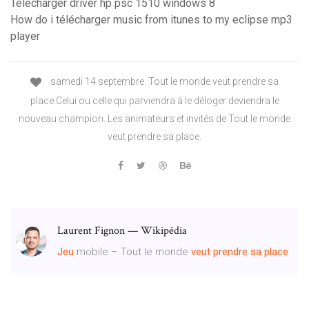
Télécharger driver hp psc 1510 windows 8
How do i télécharger music from itunes to my eclipse mp3
player
samedi 14 septembre. Tout le monde veut prendre sa
place.Celui ou celle qui parviendra à le déloger deviendra le
nouveau champion. Les animateurs et invités de Tout le monde
veut prendre sa place.
Laurent Fignon — Wikipédia
Jeu
mobile – Tout le monde
veut
prendre
sa
place