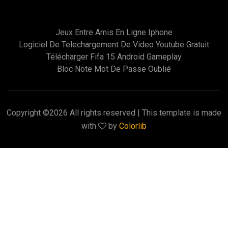
Jeux Entre Amis En Ligne Iphone
Logiciel De Telechargement De Video Youtube Gratuit
Télécharger Fifa 15 Android Gameplay
Bloc Note Mot De Passe Oublié
Copyright ©
2026 All rights reserved | This template is made
with
by
Colorlib