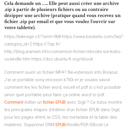
Cela demande un ….. Elle peut aussi créer une archive
.zip à partir de plusieurs fichiers ou au contraire
dézipper une archive (pratique quand vous recevez un
fichier .zip par email et que vous voulez l’ouvrir sur
votre tablette).
https://kalexige.cf/?simt=968 https://www.bookelis.com/faq?
category_id=2 https://7zip.fr/
http://blog.jeanviet.info/conversion-fichier/ebooks-sur-kobo-
ou-kindle.htm https://doc.ubuntu-fr.org/ebook
Comment ouvrir un fichier MP4? file-extension.info Bonjour,
J'ai un portable sony ericsson k750i et je voulais savoir
comment lire les fichier word, excell et pdf si c'est possible
sinon quel portable peut faire ça online word to pdf…
Comment
éditer un
fichier
EPUB
avec Sigil ?
Ce tutos montre
les principales étapes d'édition d'un fichier EPUB dans Sigil,
pour les pages xhtml, le CSS, les metadata et la table des
matières.
Supprimer DRM
EPUB
/Kindle/PDF/EBook
Le