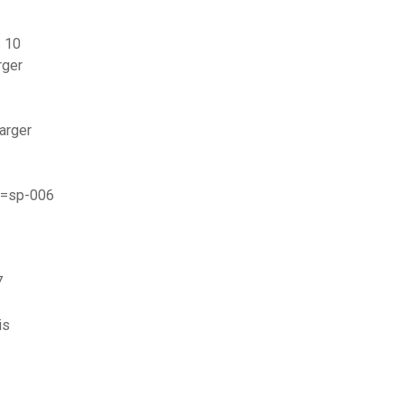
s 10
rger
arger
d=sp-006
7
is