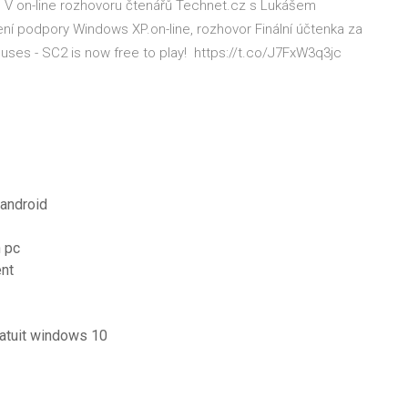
…
V on-line rozhovoru čtenářů Technet.cz s Lukášem
ení podpory Windows XP.on-line, rozhovor
Finální účtenka za
es - SC2 is now free to play! ️ https://t.co/J7FxW3q3jc
 android
n pc
ent
ratuit windows 10