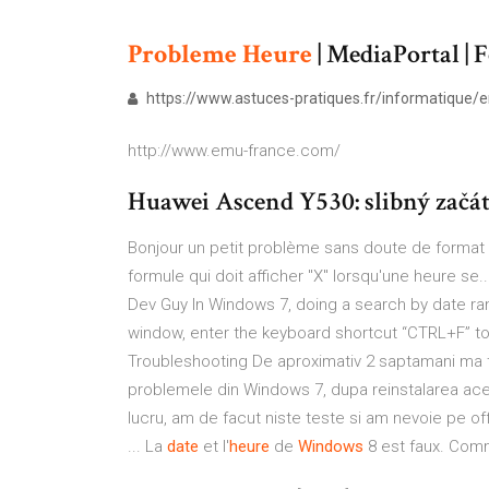
Probleme
Heure
| MediaPortal |
https://www.astuces-pratiques.fr/informatique/err
http://www.emu-france.com/
Huawei Ascend Y530: slibný začáte
Bonjour un petit problème sans doute de format h
formule qui doit afficher "X" lorsqu'une heure se
Dev Guy In Windows 7, doing a search by date ra
window, enter the keyboard shortcut “CTRL+F” 
Troubleshooting De aproximativ 2 saptamani ma t
problemele din Windows 7, dupa reinstalarea aces
lucru, am de facut niste teste si am nevoie pe of
... La
date
et l'
heure
de
Windows
8 est faux. Comm