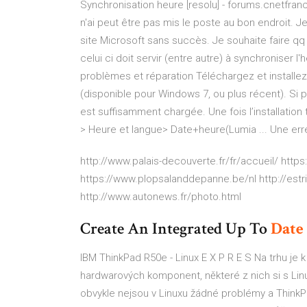
Synchronisation heure [resolu] - forums.cnetfranc
n'ai peut être pas mis le poste au bon endroit. Je
site Microsoft sans succès. Je souhaite faire qq 
celui ci doit servir (entre autre) à synchroniser
problèmes et réparation Téléchargez et installe
(disponible pour Windows 7, ou plus récent). Si 
est suffisamment chargée. Une fois l’installatio
> Heure et langue> Date+heure(Lumia ... Une e
http://www.palais-decouverte.fr/fr/accueil/ htt
https://www.plopsalanddepanne.be/nl http://estri
http://www.autonews.fr/photo.html
Create An Integrated Up To
Date
IBM ThinkPad R50e - Linux E X P R E S
Na trhu je 
hardwarových komponent, některé z nich si s Lin
obvykle nejsou v Linuxu žádné problémy a Think