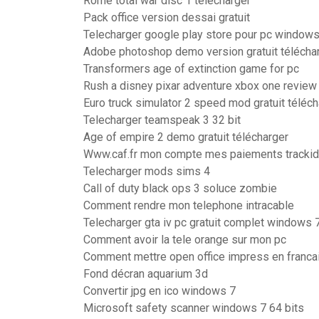
Rome total war disc 1 télécharger
Pack office version dessai gratuit
Telecharger google play store pour pc window
Adobe photoshop demo version gratuit télécha
Transformers age of extinction game for pc
Rush a disney pixar adventure xbox one review
Euro truck simulator 2 speed mod gratuit téléch
Telecharger teamspeak 3 32 bit
Age of empire 2 demo gratuit télécharger
Www.caf.fr mon compte mes paiements tracki
Telecharger mods sims 4
Call of duty black ops 3 soluce zombie
Comment rendre mon telephone intracable
Telecharger gta iv pc gratuit complet windows 
Comment avoir la tele orange sur mon pc
Comment mettre open office impress en franca
Fond décran aquarium 3d
Convertir jpg en ico windows 7
Microsoft safety scanner windows 7 64 bits