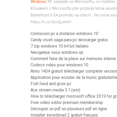
Windows
XP, zeptejte se Microsoftu, co můžete
Křovákem z Microsoftu jste probírali téma ukonč
Battlefront II: EA prohrálo na všech…
No more excus
https://t.co/QvcEjJxfvH
Connexion pc a distance windows 10
Candy crush saga para pc descargar gratis
7 zip windows 10 64 bit italiano
Navigateur sous windows xp
Comment faire de la place sur memoire interne
Codecs video pour windows 10
Anno 1404 gratuit télécharger complete versio
Application pour ecouter de la music gratuitem
Fish feed and grow pc
Ace stream media 3.1 (win)
How to télécharger microsoft office 2019 for g
Free video editor premium membership
Découper un pdf en plusieurs pdf en ligne
Installer incredimail 2 gratuit français