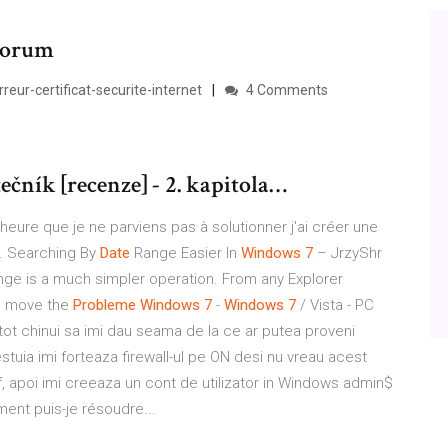
 Forum
eur-certificat-securite-internet
4 Comments
čník [recenze] - 2. kapitola…
eure que je ne parviens pas à solutionner j'ai créer une
... Searching By
Date
Range Easier In
Windows
7
– JrzyShr
nge is a much simpler operation. From any Explorer
to move the
Probleme
Windows
7
-
Windows
7
/ Vista - PC
ot chinui sa imi dau seama de la ce ar putea proveni
tuia imi forteaza firewall-ul pe ON desi nu vreau acest
f, apoi imi creeaza un cont de utilizator in Windows admin$
ent puis-je résoudre...