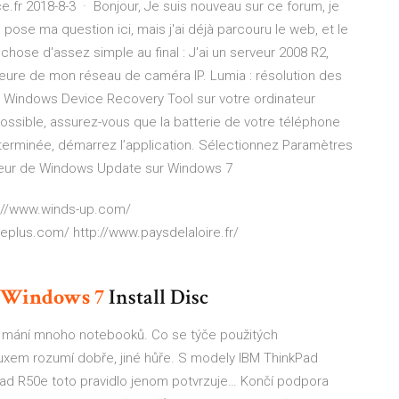
e.fr 2018-8-3 · Bonjour, Je suis nouveau sur ce forum, je
 pose ma question ici, mais j'ai déjà parcouru le web, et le
chose d'assez simple au final : J'ai un serveur 2008 R2,
 l'heure de mon réseau de caméra IP. Lumia : résolution des
z Windows Device Recovery Tool sur votre ordinateur
possible, assurez-vous que la batterie de votre téléphone
n terminée, démarrez l’application. Sélectionnez Paramètres
rreur de Windows Update sur Windows 7
ps://www.winds-up.com/
eplus.com/ http://www.paysdelaloire.fr/
Windows
7
Install Disc
k mání mnoho notebooků. Co se týče použitých
uxem rozumí dobře, jiné hůře. S modely IBM ThinkPad
Pad R50e toto pravidlo jenom potvrzuje…
Končí podpora