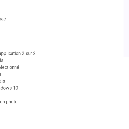
mac
pplication 2 sur 2
is
électionné
g
ais
indows 10
ion photo