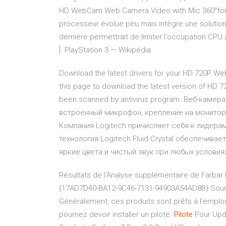
HD WebCam Web Camera Video with Mic 360°fo
processeur évolue peu mais intègre une solution
dernière permettrait de limiter l'occupation CPU
].
PlayStation 3 — Wikipédia
Download the latest drivers for your HD 720P W
this page to download the latest version of HD 7
been scanned by antivirus program. Веб-камер
встроенный микрофон, крепление на монито
Компания Logitech причисляет себя к лидера
технология Logitech Fluid Crystal обеспечива
яркие цвета и чистый звук при любых условия
Résultats de l'Analyse supplémentaire de Farba
{17AD7D40-BA12-9C46-7131-94903A54AD8B}
Sour
Généralement, ces produits sont prêts à l’emploi
pourriez devoir installer un pilote.
Pilote
Pour Upda