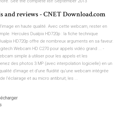
more. See the complete list!
September 2013
ds and reviews - CNET Download.com
'image en haute qualité. Avec cette webcam, rester en
mple. Hercules Dualpix HD720p : la fiche technique
alpix HD720p offre de nombreux arguments en sa faveur.
u Logitech Webcam HD C270 pour appels vidéo grand ... -
am simple à utiliser pour les appels et les
nez des photos 3 MP (avec interpolation logicielle) en un
 qualité d'image et d'une fluidité qu'une webcam intégrée
 l'éclairage et au micro antibruit, les ...
lécharger
s