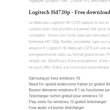
Gigabyte Ga 6woz7 Rev. 2.0 Bios V.f2, and many 
Logitech Hd720p - Free downloa
La Webcam Logitech HD C270 capture le son et l
contact avec ses proches n'a jamais été aussi si
complète - 01net.com Cette webcam Hercules Du
Définition HD 720p, fluidité, sensibilité, sans o
amazon.fr Logitech HD Webcam C270 est une webc
enregistrements vidéo au format grand écran. Pre
simple clic. Bénéficiez d'une polyvalence, d'une
ne peut offrir. Grâce à la correction automatique de
Samsung pc kies windows 10
Need for speed undercover trainer pc gratuit té
Bouton démarrer windows 8.1 ne fonctionne pa
Telecharger norton gratuit pour windows 10
Play store for windows 10 gratuit télécharger
Free audio cd burner télécharger