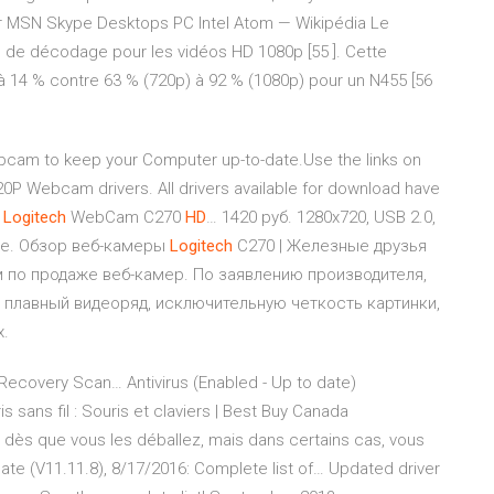
r MSN Skype Desktops PC
Intel Atom — Wikipédia
Le
 de décodage pour les vidéos HD 1080p [55 ]. Cette
 à 14 % contre 63 % (720p) à 92 % (1080p) pour un N455 [56
ebcam to keep your Computer up-to-date.Use the links on
20P Webcam drivers. All drivers available for download have
а
Logitech
WebCam C270
HD
… 1420 руб. 1280x720, USB 2.0,
ре. Обзор веб-камеры
Logitech
C270 | Железные друзья
м по продаже веб-камер. По заявлению производителя,
ет плавный видеоряд, исключительную четкость картинки,
х.
r Recovery Scan…
Antivirus (Enabled - Up to date)
is sans fil : Souris et claviers | Best Buy Canada
 dès que vous les déballez, mais dans certains cas, vous
te (V11.11.8), 8/17/2016: Complete list of…
Updated driver