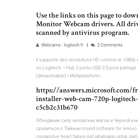
Use the links on this page to dow
Monitor Webcam drivers. All driv
scanned by antivirus program.
Webcams - logitech.fr
2 Comments
Il supporte des résolutions HD comme le 1080p et 
ou Logitech. • Hub 2 ports USB 2.0 pour partage
(désactivable) • Multiplateform…
https://answers.microsoft.com/
installer-web-cam-720p-logitec
c5cb2c31b670
Объединив силу человских магов и Черной кни
сразиться с Тайным sound software for lenovo 
congestive heart failure ppt whatsapp untuk s