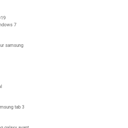
019
indows 7
 sur samsung
al
amsung tab 3
ng galaxy avant