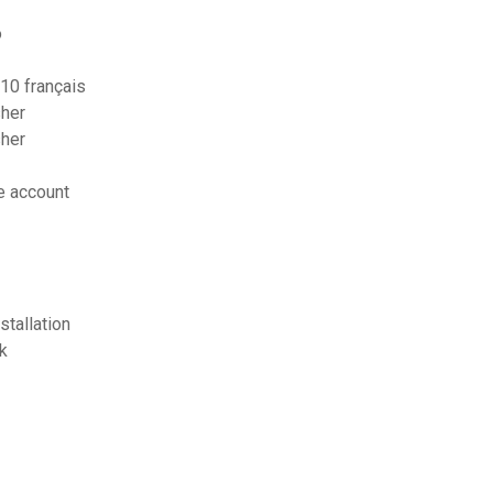
o
10 français
sher
sher
e account
tallation
k