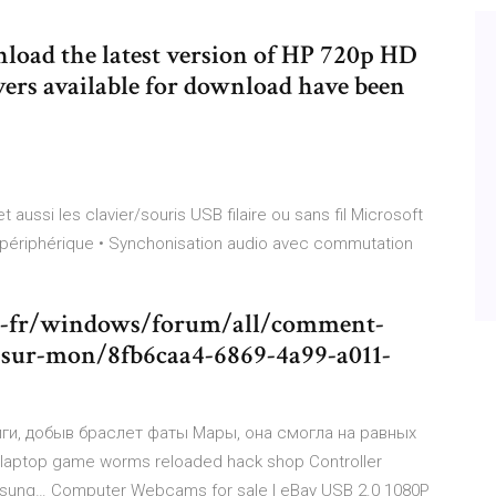
nload the latest version of HP 720p HD
ers available for download have been
aussi les clavier/souris USB filaire ou sans fil Microsoft
 périphérique • Synchonisation audio avec commutation
fr-fr/windows/forum/all/comment-
h-sur-mon/8fb6caa4-6869-4a99-a011-
ги, добыв браслет фаты Мары, она смогла на равных
laptop game worms reloaded hack shop Controller
amsung…
Computer Webcams for sale | eBay
USB 2.0 1080P