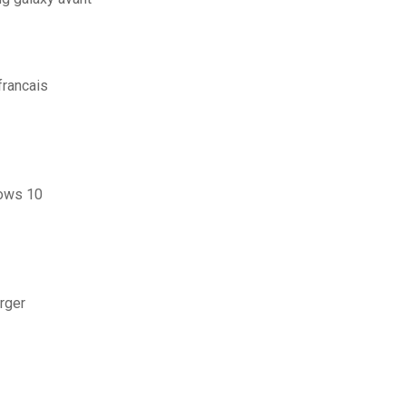
francais
dows 10
rger