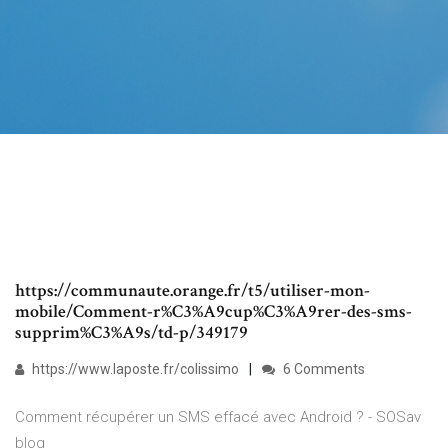
https://communaute.orange.fr/t5/utiliser-mon-
mobile/Comment-r%C3%A9cup%C3%A9rer-des-sms-
supprim%C3%A9s/td-p/349179
https://www.laposte.fr/colissimo
6 Comments
Comment récupérer un SMS effacé avec Android ? - SOSav
blog