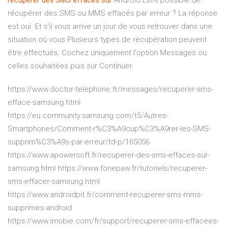
récupérer
des
SMS
effacés
sur
Android Est-il possible de
récupérer des SMS ou MMS effacés par erreur ? La réponse
est oui. Et s'il vous arrive un jour de vous retrouver dans une
situation où vous Plusieurs types de récupération peuvent
être effectués. Cochez uniquement l'option Messages ou
celles souhaitées puis sur Continuer.
https://www.doctor-telephone.fr/messages/recuperer-sms-
efface-samsung.html
https://eu.community.samsung.com/t5/Autres-
Smartphones/Comment-r%C3%A9cup%C3%A9rer-les-SMS-
supprim%C3%A9s-par-erreur/td-p/165056
https://www.apowersoft.fr/recuperer-des-sms-effaces-sur-
samsung.html https://www.fonepaw.fr/tutoriels/recuperer-
sms-effacer-samsung.html
https://www.androidpit.fr/comment-recuperer-sms-mms-
supprimes-android
https://www.imobie.com/fr/support/recuperer-sms-effacees-