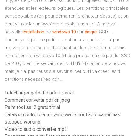
3 types de partitions : les partitions principales, les partitions
étendues et les lecteurs logiques. Les partitions principales
sont bootables (on peut démarrer l'ordinateur dessus) et on
peut y installer un système d'exploitation (ici Windows).
nouvelle
installation
de
windows
10
sur
disque
SSD ...
bonjour,voila j'ai une petite question a la quelle je n'ai pas
trouvé de réponse en cherchant sur le site et forum-je vais
réinstaller mon windows 10 64 bits pro sur un disque dur SSD
de 240 go en me servant de l'outil d'installation de windows
mais je n'ai pas réussis a savoir si cet outil va créer les 4
partitions nécessaires voir ...
Télécharger getdataback + serial
Comment convertir pdf en jpeg
Paint tool sai 2 gratuit trial
Catalyst control center windows 7 host application has
stopped working
Video to audio converter mp3