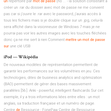
un
répertoire par
mot
de
passe
(no ... - la solution consistant à
créer un .rar du dossier avec mot de passe ne me convient
pas car si j'ouvre le .rar avec le password, j'aurais accès à
tous les fichiers mais si je double clique sur un .jpg, celui-là
sera affiché dans la visionneuse de Windows 7 mais je ne
pourrai pas voir les autres images avec les touches fléchées
donc ça ne me sert à rien Comment
mettre
un
mot
de
passe
sur
une clé USB
iPod — Wikipédia
De nouveaux modèles de représentation permettent de
garantir les performances sur les volumétries en jeu. Ces
technologies, dites de business analytics and optimization
(BAO) permettent de gérer des bases massivement
parallèles [56 ].
Anki - powerful, intelligent flashcards
Sur cet
exemple, il y a trois informations liées entre elles : un mot
anglais, sa traduction française et un numéro de page.
Centre
de
Ressource - FonePaw
Centre de Ressource