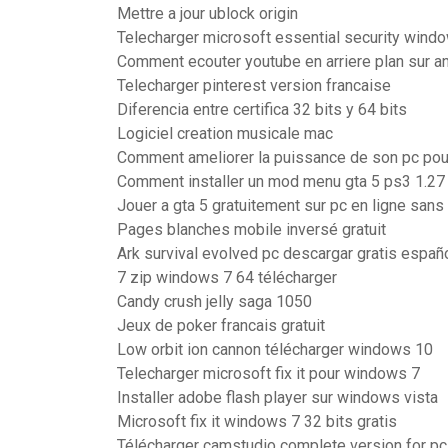
Mettre a jour ublock origin
Telecharger microsoft essential security wind
Comment ecouter youtube en arriere plan sur a
Telecharger pinterest version francaise
Diferencia entre certifica 32 bits y 64 bits
Logiciel creation musicale mac
Comment ameliorer la puissance de son pc pour
Comment installer un mod menu gta 5 ps3 1.27
Jouer a gta 5 gratuitement sur pc en ligne sans
Pages blanches mobile inversé gratuit
Ark survival evolved pc descargar gratis españ
7 zip windows 7 64 télécharger
Candy crush jelly saga 1050
Jeux de poker francais gratuit
Low orbit ion cannon télécharger windows 10
Telecharger microsoft fix it pour windows 7
Installer adobe flash player sur windows vista
Microsoft fix it windows 7 32 bits gratis
Télécharger camstudio complete version for pc