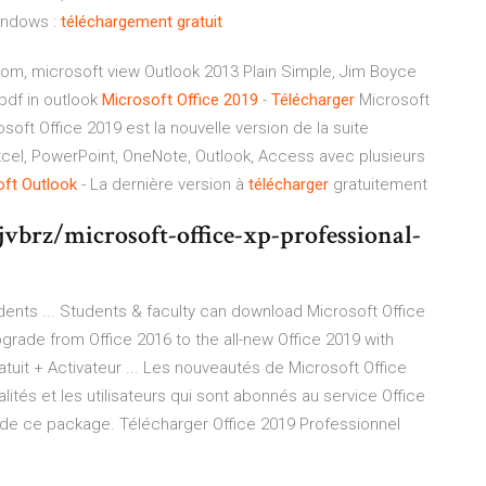
indows :
téléchargement
gratuit
from, microsoft view Outlook 2013 Plain Simple, Jim Boyce
pdf in outlook
Microsoft
Office
2019
-
Télécharger
Microsoft
soft Office 2019 est la nouvelle version de la suite
xcel, PowerPoint, OneNote, Outlook, Access avec plusieurs
oft
Outlook
- La dernière version à
télécharger
gratuitement
vbrz/microsoft-office-xp-professional-
ents ... Students & faculty can download Microsoft Office
pgrade from Office 2016 to the all-new Office 2019 with
uit + Activateur ... Les nouveautés de Microsoft Office
ités et les utilisateurs qui sont abonnés au service Office
 de ce package. Télécharger Office 2019 Professionnel