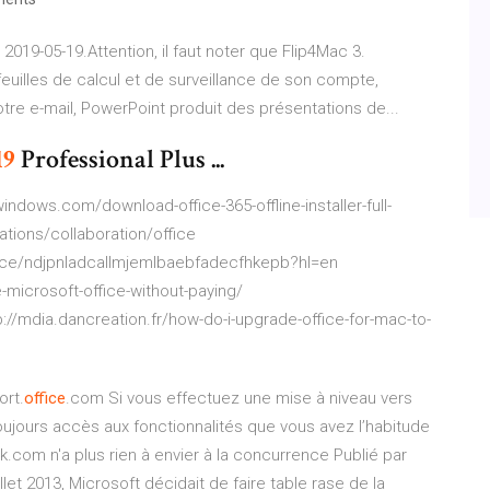
 2019-05-19.Attention, il faut noter que Flip4Mac 3.
feuilles de calcul et de surveillance de son compte,
otre e-mail, PowerPoint produit des présentations de...
19
Professional Plus ...
indows.com/download-office-365-offline-installer-full-
cations/collaboration/office
fice/ndjpnladcallmjemlbaebfadecfhkepb?hl=en
icrosoft-office-without-paying/
p://mdia.dancreation.fr/how-do-i-upgrade-office-for-mac-to-
rt.
office
.com Si vous effectuez une mise à niveau vers
toujours accès aux fonctionnalités que vous avez l’habitude
.com n'a plus rien à envier à la concurrence Publié par
illet 2013, Microsoft décidait de faire table rase de la