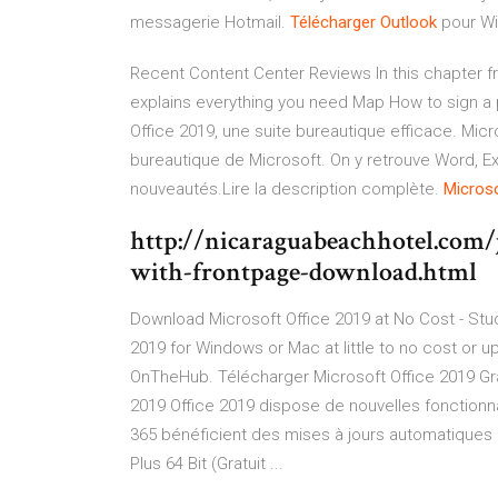
messagerie Hotmail.
Télécharger
Outlook
pour W
Recent Content Center Reviews
In this chapter 
explains everything you need
Map
How to sign a 
Office 2019, une suite bureautique efficace. Micro
bureautique de Microsoft. On y retrouve Word, E
nouveautés.Lire la description complète.
Micros
http://nicaraguabeachhotel.com/j
with-frontpage-download.html
Download Microsoft Office 2019 at No Cost - Stud
2019 for Windows or Mac at little to no cost or u
OnTheHub. Télécharger Microsoft Office 2019 Grat
2019 Office 2019 dispose de nouvelles fonctionnal
365 bénéficient des mises à jours automatiques
Plus 64 Bit (Gratuit ...