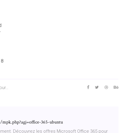
d
r
 8
pour…
6/mpk.php?agj=office-365-ubuntu
ement. Découvrez les offres Microsoft Office 365 pour