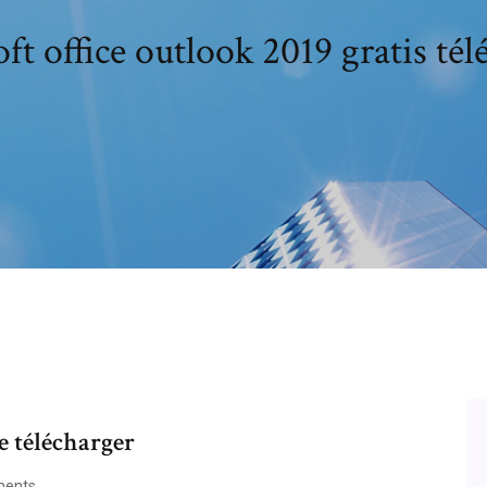
ft office outlook 2019 gratis tél
e télécharger
ents