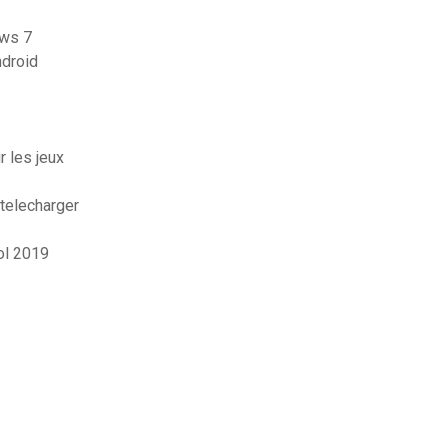
ows 7
ndroid
 les jeux
 telecharger
ol 2019