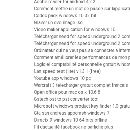
Adobe reader for android 4.2.2
Comment mettre un mot de passe sur lapplicat
Codec pack windows 10 32 bit
Graver un dvd image iso
Video maker application for windows 10
Télécharger need for speed underground 2 compl
Télécharger need for speed underground 2 compl
Ordinateur qui ne veut pas se connecter a inter
Comment améliorer les performances de mon p
Logiciel comptabilité personnelle gratuit wind
Lan speed test (lite) v1.3.1 (free)
Youtube app windows 10 pc
Warcraft 3 telecharger gratuit complet francais
Open office pour mac os x 10.6 8
Gstech ost to pst converter tool
Microsoft windows product key finder 1.0 gratui
Gta san andreas appcrash windows 7
Directx 9 windows 10 64 bits offline
Fil dactualité facebook ne saffiche plus