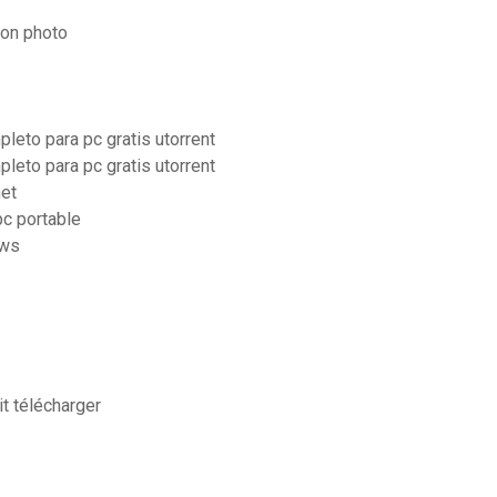
ion photo
eto para pc gratis utorrent
eto para pc gratis utorrent
net
c portable
ows
t télécharger