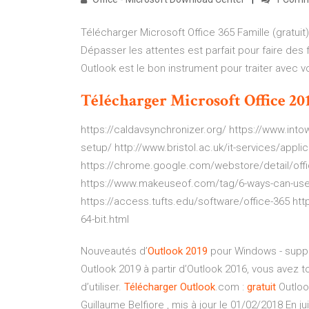
Télécharger Microsoft Office 365 Famille (gratuit)
Dépasser les attentes est parfait pour faire des 
Outlook est le bon instrument pour traiter avec v
Télécharger
Microsoft
Office
20
https://caldavsynchronizer.org/ https://www.intow
setup/ http://www.bristol.ac.uk/it-services/appli
https://chrome.google.com/webstore/detail/of
https://www.makeuseof.com/tag/6-ways-can-use-m
https://access.tufts.edu/software/office-365 htt
64-bit.html
Nouveautés d’
Outlook
2019
pour Windows - suppo
Outlook 2019 à partir d’Outlook 2016, vous avez 
d’utiliser.
Télécharger
Outlook
.com :
gratuit
Outlook
Guillaume Belfiore , mis à jour le 01/02/2018 En ju