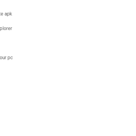
te apk
plorer
our pc