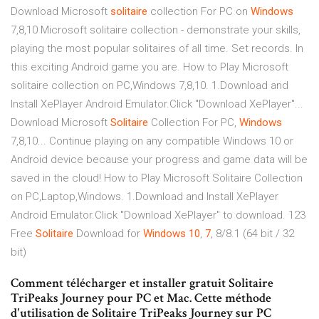
Download Microsoft
solitaire
collection For PC on
Windows
7,8,10 Microsoft solitaire collection - demonstrate your skills,
playing the most popular solitaires of all time. Set records. In
this exciting Android game you are. How to Play Microsoft
solitaire collection on PC,Windows 7,8,10. 1.Download and
Install XePlayer Android Emulator.Click "Download XePlayer"...
Download Microsoft
Solitaire
Collection For PC,
Windows
7,8,10... Continue playing on any compatible Windows 10 or
Android device because your progress and game data will be
saved in the cloud! How to Play Microsoft Solitaire Collection
on PC,Laptop,Windows. 1.Download and Install XePlayer
Android Emulator.Click "Download XePlayer" to download. 123
Free
Solitaire
Download for
Windows
10
,
7
, 8/8.1 (64 bit / 32
bit)
Comment télécharger et installer gratuit Solitaire
TriPeaks Journey pour PC et Mac. Cette méthode
d'utilisation de Solitaire TriPeaks Journey sur PC