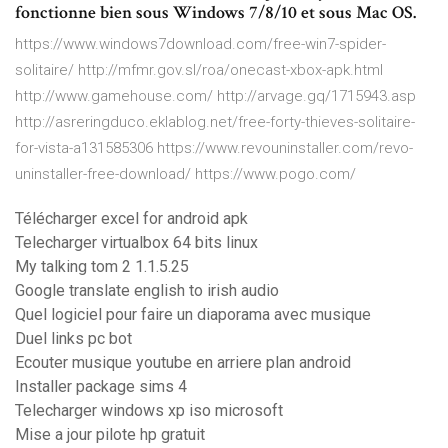
fonctionne bien sous Windows 7/8/10 et sous Mac OS.
https://www.windows7download.com/free-win7-spider-
solitaire/ http://mfmr.gov.sl/roa/onecast-xbox-apk.html
http://www.gamehouse.com/ http://arvage.gq/1715943.asp
http://asreringduco.eklablog.net/free-forty-thieves-solitaire-
for-vista-a131585306 https://www.revouninstaller.com/revo-
uninstaller-free-download/ https://www.pogo.com/
Télécharger excel for android apk
Telecharger virtualbox 64 bits linux
My talking tom 2 1.1.5.25
Google translate english to irish audio
Quel logiciel pour faire un diaporama avec musique
Duel links pc bot
Ecouter musique youtube en arriere plan android
Installer package sims 4
Telecharger windows xp iso microsoft
Mise a jour pilote hp gratuit