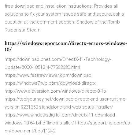
free download and installation instructions. Provides all
solutions to fix your system issues safe and secure, ask a
question at the comment section.
Shadow of the Tomb
Raider sur Steam
https://windowsreport.com/directx-errors-windows-
10/
https://download.cnet.com/DirectX-11-Technology-
Update/3000-18512_4-77502620.html
https://www.fastrawviewer.com/download
https://windows7hub.com/download-directx
http://www.oldversion.com/windows/directx-8-1b
https://techjourney.net/download-directx-end-user-runtime-
version-9231350-standalone-and-web-setup-installer/
https://www.windowsdigital.com/directx-11-download-
windows-10-64-bit-offline-installer/ https://support.hp.com/us-
en/document/bpb11242