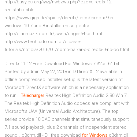
http://busy.eu.org/iyizj/nwbzwa.php?ezq=directx-12-
redistributable
https://www.giga.de/spiele/directx/tipps/directx-9-in-
windows-10-7-und-8-installieren-so-gehts/
http://dincmuzik.com.tr/jswsh/origin-64-bit.html
http://www.techtudo.com.br/dicas-e-
tutoriais/noticia/2016/01/como-baixar-o-directx-9-no-pc.html
Directx 11 12 Free Download For Windows 7 32bit 64 bit
Posted by admin May 27, 2018 in D DirectX 12 available in
offline compressed installer setup is the latest version of
Microsoft DirectX software which is a necessary application
to run…
Télécharger
Realtek High Definition Audio 2.80 Win 7…
The Realtek High Definition Audio codecs are compliant with
Microsoft's UAA (Universal Audio Architecture). The top
series provide 10 DAC channels that simultaneously support
7.1 sound playback, plus 2 channels of independent stereo
sound…
d3drm.dll - Dll free download
for
Windows
d3drm.dll