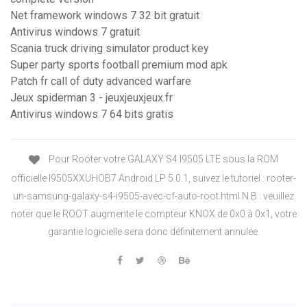
Net framework windows 7 32 bit gratuit
Antivirus windows 7 gratuit
Scania truck driving simulator product key
Super party sports football premium mod apk
Patch fr call of duty advanced warfare
Jeux spiderman 3 - jeuxjeuxjeux.fr
Antivirus windows 7 64 bits gratis
Pour Rooter votre GALAXY S4 I9505 LTE sous la ROM
officielle I9505XXUHOB7 Android LP 5.0.1, suivez le tutoriel : rooter-
un-samsung-galaxy-s4-i9505-avec-cf-auto-root.html N.B : veuillez
noter que le ROOT augmente le compteur KNOX de 0x0 à 0x1, votre
garantie logicielle sera donc définitement annulée.