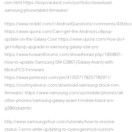
rom.html https://boycracked.com/portfolio/download-
samsung-phonetablet-firmware/
https://www.reddit.com/r/AndroidQuestions/comments/43fzbc
https://www.quora.com/Can-I-get-the-Android-Lollipop-
update-on-the-Galaxy-Core https://www.quora.com/How-do-I-
get-lollipop-upgrade-in-samsung-galaxy-star-pro
https://www.howardforums.com/showthread.php/1859831-
How-to-update-Samsung-SM-G386T-(Galaxy-Avant)-with-
MetroPCS-Firmware
https://www.pinterest.com/pin/413557178257782911/
https://rootmydevice.com/download-samsung-stock-rom-
firmware/ https://www.samsung.com/us/mobile/phones/all-
other-phones/samsung-galaxy-avant-t-mobile-black-sm-
g386tzkatmb/
http://www.samsungsfour.com/tutorials/how-to-resolve-
status-7-error-while-updating-to-cyanogenmod-custom-