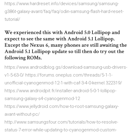
https://www.hardreset.info/devices/samsung/samsung-
g386t-galaxy-avant/faq/faq/odin-samsung-flash-hard-reset-
tutorial/
We experienced this with Android 5.0 Lollipop and
expect to see the same with Android 5.1 Lollipop.
Except the Nexus 6, many phones are still awaiting the
Android 5.1 Lollipop update so till then do try out the
following ROMs.
https://www.androidblog.gs/download-samsung-usb-drivers-
v1-5-63-0/ https://forums.oneplus.com/threads/5-1-1-
unofficial-cyanogenmod-12-1-with-caf-3-4-0-kernel.322319/
https://www.androidpit.fr/installer-android-5-0-1-lollipop-
samsung-galaxy-s4-cyanogenmod-12
https://www.jellydroid.com/how-to-root-samsung-galaxy-
avant-without-pc/
http://www.samsungsfour.com/tutorials/how-to-resolve-
status-7-error-while-updating-to-cyanogenmod-custom-