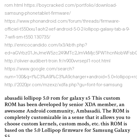
rom.html https://boycracked.com/portfolio/download-
samsung-phonetablet-firmware/
https://www.phonandroid.com/forum/threads/firmware-
officiel-t550xxu1aoh2-xef-android-5-0-2-lollipop-galaxy-tab-a-9-
7-wifi-sm-t550.130735/
http://enricocandido.com/lx3/kbth.php?
ed=aGVrbz01JnJmeW5zc249MTc2JmVkMjc5PW1hcnNobWFsb
http://olivier-audibert-troin.fr/n900vvrsepl1-root.html
https://www.google.com/search?
num=100&q=t%C3%A9l%C3%A9charger+android+5.0+lollipop+r
http://2020pr.com/mzexz/xdfa.php?gu=font-for-samsung
abasadii lollipop 5.0 rom for galaxy s5 This custom
ROM has been developed by senior XDA member, an
awesome Android community, Ambasadii. The ROM is
completely customizable in a sense that it allows you to
choose custom kernels, custom mods, etc. this ROM is
based on the 5.0 Lollipop firmware for Samsung Galaxy
S5.