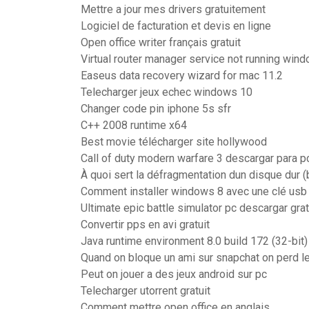
Mettre a jour mes drivers gratuitement
Logiciel de facturation et devis en ligne
Open office writer français gratuit
Virtual router manager service not running win
Easeus data recovery wizard for mac 11.2
Telecharger jeux echec windows 10
Changer code pin iphone 5s sfr
C++ 2008 runtime x64
Best movie télécharger site hollywood
Call of duty modern warfare 3 descargar para p
À quoi sert la défragmentation dun disque dur 
Comment installer windows 8 avec une clé usb
Ultimate epic battle simulator pc descargar grat
Convertir pps en avi gratuit
Java runtime environment 8.0 build 172 (32-bit)
Quand on bloque un ami sur snapchat on perd 
Peut on jouer a des jeux android sur pc
Telecharger utorrent gratuit
Comment mettre open office en anglais