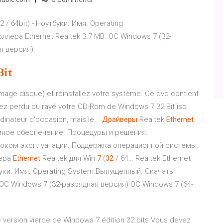
2 / 64bit) - Ноутбуки. Имя. Operating
ера Ethernet Realtek 3.7 MB. ОС Windows 7 (32-
я версия).
Bit
mage disque) et réinstallez votre système. Ce dvd contient
vez perdu ou rayé votre CD-Rom de Windows 7 32 Bit iso
inateur d'occasion, mais le...
Драйверы
Realtek
Ethernet
мное обеспечение. Процедуры и решения.
роком эксплуатации. Поддержка операционной системы.
ера
Ethernet
Realtek для Win
7
(
32
/ 64… Realtek Ethernet
утбуки. Имя. Operating System.Выпущенный. Скачать.
 ОС Windows 7 (32-разрядная версия) ОС Windows 7 (64-
une version vierge de Windows 7 édition 32 bits Vous devez