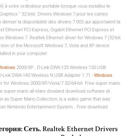
 à votre ordinateur portable lorsque vous installez le
raphics " 32 bits. Drivers Windows 7 pour les cartes
 dernier la disponibilité des drivers 7.003 qui apportaient la
st Ethernet PCI Express, Gigabit Ethernet PCI Express et
on Windows 7. Realtek Ethernet driver for Windows 7 (32-bit
ersion of the Microsoft Windows 7, Vista and XP device
talled in your computer.
indows
2000/XP…
D-Link DWA-125 Wireless 150 USB
D-Link DWA-140 Wireless N USB Adapter 1.71 -
Windows
 for Windows 2000/XP/Vista/7 32/64-bit.
Free super mario
e super mario all-stars dowland download software at
an as Super Mario Collection, is a video game that was
uper Nintendo Entertainment System…
Free download
гория: Сеть. Realtek Ethernet Drivers