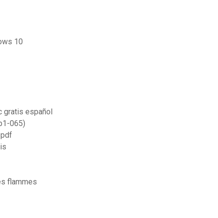
dows 10
c gratis español
(b1-065)
 pdf
is
les flammes