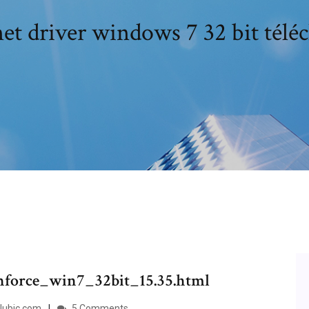
et driver windows 7 32 bit télé
nforce_win7_32bit_15.35.html
Clubic.com
5 Comments