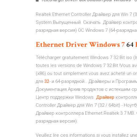
Realtek Ethernet Controller Драйвер для Win 7 (3
System.Выпущенный. Скачать. Драйвер контролл
разрядная версия) ОС Windows 7 (64-разрядна
Ethernet
Driver
Windows
7
64
Télécharger gratuitement Windows 7 32 Bit iso (I
toutes les versions de Windows 7 32 Bit !Vous a
(x86) ou tout simplement vous avez acheté un ord
для
32
- и 64-разрядной… Драйверы и Програм
Документация.Архив продуктов с истекшим с
Центр поддержки Windows.
Драйвер
контролл
Controller Драйвер для Win 7 (32 / 64bit) - Но
Драйвер контроллера Ethernet Realtek 3.7 MB.
разрядная версия).
Veuillez lire ces informations si vous installez 