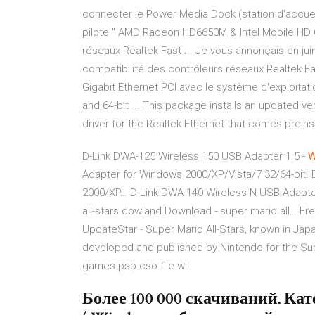
connecter le Power Media Dock (station d'accueil)
pilote " AMD Radeon HD6650M & Intel Mobile HD G
réseaux Realtek Fast ... Je vous annonçais en juin
compatibilité des contrôleurs réseaux Realtek Fa
Gigabit Ethernet PCI avec le système d'exploitati
and 64-bit ... This package installs an updated v
driver for the Realtek Ethernet that comes preins
D-Link DWA-125 Wireless 150 USB Adapter 1.5 -
W
Adapter for Windows 2000/XP/Vista/7 32/64-bit.
2000/XP…
D-Link DWA-140 Wireless N USB Adapter
all-stars dowland Download - super mario all…
Fre
UpdateStar - Super Mario All-Stars, known in Jap
developed and published by Nintendo for the S
games psp cso file wi
Более 100 000 скачиваний. Кате