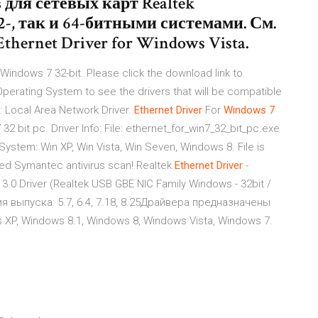
 для сетевых карт Realtek
32-, так и 64-битными системами. См.
hernet Driver for Windows Vista.
Windows 7 32-bit. Please click the download link to
perating System to see the drivers that will be compatible
 Local Area Network Driver.
Ethernet
Driver
For
Windows
7
 bit pc. Driver Info: File: ethernet_for_win7_32_bit_pc.exe
n System: Win XP, Win Vista, Win Seven, Windows 8. File is
ed Symantec antivirus scan! Realtek
Ethernet
Driver
-
 3.0 Driver (Realtek USB GBE NIC Family Windows - 32bit /
ия выпуска: 5.7, 6.4, 7.18, 8.25Драйвера предназначены
P, Windows 8.1, Windows 8, Windows Vista, Windows 7.