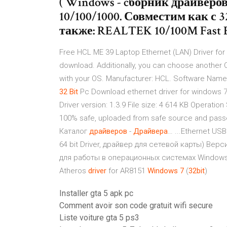
( Windows - cборник драйверов
10/100/1000. Совместим как с 
также: REALTEK 10/100M Fast Et
Free HCL ME 39 Laptop Ethernet (LAN) Driver for 
download. Additionally, you can choose another O
with your OS. Manufacturer: HCL. Software Name:
32
Bit
Pc Download ethernet driver for windows 7 32
Driver version: 1.3.9 File size: 4 614 KB Operatio
100% safe, uploaded from safe source and pass
Каталог
драйверов
-
Драйвера
… ...Ethernet USB
64 bit Driver, драйвер для сетевой карты) Верс
для работы в операционных системах Windows X
Atheros
driver
for AR8151
Windows
7
(
32
bit
)
Installer gta 5 apk pc
Comment avoir son code gratuit wifi secure
Liste voiture gta 5 ps3