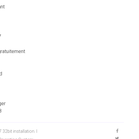
ant
7
gratuitement
d
ger
8
2bit installation. I