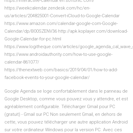
https://interactive-calendar.en.softonic.com/
https://weekcalendar.zendesk.com/hc/en-
us/articles/204825001-Convert-iCloud-to-Google-Calendar
https://www.amazon.com/calendar-google-com-Google-
Calendar/dp/B00SZENV36 http://apk.koplayer.com/download-
Google-Calendar-for-pc.html
https://www.logitheque.com/articles/google_agenda_cal_wave_c
https://www.androidauthority.com/how-to-use-google-
calendar-861077/
https://thenextweb.com/basics/2019/04/01/how-to-add-
facebook-events-to-your-google-calendar/
Google Agenda se loge confortablement dans le panneau de
Google Desktop, comme vous pouvez vous y attendre, et est
agréablement configurable. Télécharger Gmail pour PC
(gratuit) - Gmail sur PC Non seulement Gmail, en dehors de
cette, vous pouvez télécharger une autre application Android
sur votre ordinateur Windows pour la version PC. Avec ces