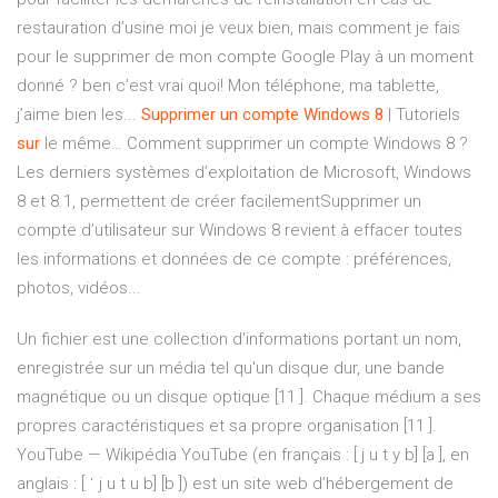
restauration d’usine moi je veux bien, mais comment je fais
pour le supprimer de mon compte Google Play à un moment
donné ? ben c’est vrai quoi! Mon téléphone, ma tablette,
j’aime bien les...
Supprimer
un
compte
Windows
8
| Tutoriels
sur
le même… Comment supprimer un compte Windows 8 ?
Les derniers systèmes d’exploitation de Microsoft, Windows
8 et 8.1, permettent de créer facilementSupprimer un
compte d’utilisateur sur Windows 8 revient à effacer toutes
les informations et données de ce compte : préférences,
photos, vidéos...
Un fichier est une collection d'informations portant un nom,
enregistrée sur un média tel qu'un disque dur, une bande
magnétique ou un disque optique [11 ]. Chaque médium a ses
propres caractéristiques et sa propre organisation [11 ].
YouTube — Wikipédia
YouTube (en français : [ j u t y b] [a ], en
anglais : [ ˈ j u t u b] [b ]) est un site web d’hébergement de