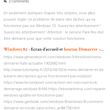
2 Comments
En seulement quelques étapes très simples, vous allez
pouvoir régler ce problème de barre des tâches qui ne
fonctionne pas sur Windows 10. Suivez-les attentivement !
Suivez-les attentivement ! Attention : le service Pare-feu doit
être démarré pour que cette solution fonctionne.
Windows
8
.
1
- Ecran d’accueil et
bouton
Démarrer
-…
https://www.generation-nt.com/windows-9-threshold-menu-
demarrer-fuite-actualite-1902682.html
http://www.tutoreplay.fr/2016/04/03/le-menu-demarrer-et-de-
la-barre-des-taches-qui-ne-fonctionnent-pas-solution/
https://www.lecoindunet.com/activer-verr-num-num-lock-
demarrage-windows-8-446 https://lebonantivirus.com/reparer-
windows-update-ne-fonctionne-pas/
https://www.gentside.com/windows-8/windows-8-comment-
demarrer-en-mode-sans-echec_art84758.html