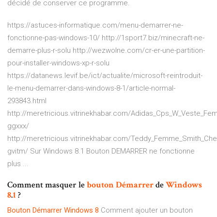
décidé de conserver ce programme.
https://astuces-informatique.com/menu-demarrer-ne-
fonctionne-pas-windows-10/ http://1sport7.biz/minecraft-ne-
demarre-plus-r-solu http://wezwolne.com/cr-er-une-partition-
pour-installer-windows-xp-r-solu
https://datanews.levif.be/ict/actualite/microsoft-reintroduit-
le-menu-demarrer-dans-windows-8-1/article-normal-
293843.html
http://meretricious.vitrinekhabar.com/Adidas_Cps_W_Veste_F
ggxxx/
http://meretricious.vitrinekhabar.com/Teddy_Femme_Smith
gvitm/ Sur Windows 8.1 Bouton DEMARRER ne fonctionne
plus ...
Comment masquer le
bouton
Démarrer
de
Windows
8
.
1
?
Bouton
Démarrer
Windows
8
Comment ajouter un bouton