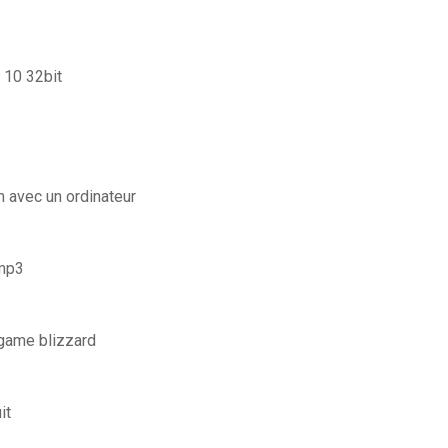
 10 32bit
avec un ordinateur
 mp3
 game blizzard
it