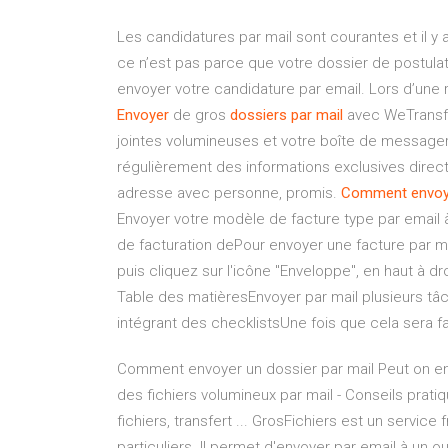
Les candidatures par mail sont courantes et il y
ce n’est pas parce que votre dossier de postulat
envoyer votre candidature par email. Lors d’une ré
Envoyer
de gros
dossiers
par
mail
avec WeTransf
jointes volumineuses et votre boîte de messager
régulièrement des informations exclusives direc
adresse avec personne, promis.
Comment
envo
Envoyer votre modèle de facture type par email à 
de facturation dePour envoyer une facture par m
puis cliquez sur l'icône "Enveloppe", en haut à dro
Table des matièresEnvoyer par mail plusieurs tâc
intégrant des checklistsUne fois que cela sera fa
Comment envoyer un dossier par mail Peut on env
des fichiers volumineux par mail - Conseils prati
fichiers, transfert ... GrosFichiers est un service 
particuliers. Il permet d'envoyer par email à un o