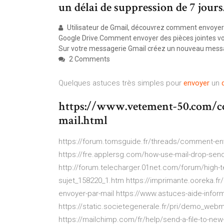
un délai de suppression de 7 jours
Utilisateur de Gmail, découvrez comment envoyer u
Google Drive.Comment envoyer des pièces jointes volu
Sur votre messagerie Gmail créez un nouveau messag
2 Comments
Quelques astuces très simples pour
envoyer
un
https://www.vetement-50.com/c
mail.html
https://forum.tomsguide.fr/threads/comment-env
https://fre.applersg.com/how-use-mail-drop-send
http://forum.telecharger.01net.com/forum/high-t
sujet_158220_1.htm https://imprimante.ooreka.f
envoyer-par-mail https://www.astuces-aide-inform
https://static.societegenerale.fr/pri/demo_we
https://mailchimp.com/fr/help/send-a-file-to-new