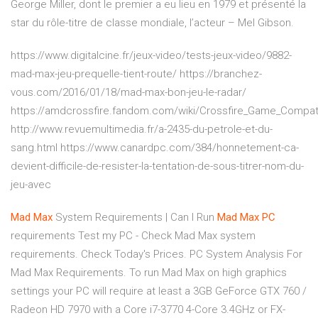
George Miller, dont le premier a eu lieu en 1979 et présenté la
star du rôle-titre de classe mondiale, l’acteur – Mel Gibson.
https://www.digitalcine.fr/jeux-video/tests-jeux-video/9882-
mad-max-jeu-prequelle-tient-route/ https://branchez-
vous.com/2016/01/18/mad-max-bon-jeu-le-radar/
https://amdcrossfire.fandom.com/wiki/Crossfire_Game_Compatib
http://www.revuemultimedia.fr/a-2435-du-petrole-et-du-
sang.html https://www.canardpc.com/384/honnetement-ca-
devient-difficile-de-resister-la-tentation-de-sous-titrer-nom-du-
jeu-avec
Mad
Max
System Requirements | Can I Run
Mad
Max
PC
requirements Test my PC - Check Mad Max system
requirements. Check Today's Prices. PC System Analysis For
Mad Max Requirements. To run Mad Max on high graphics
settings your PC will require at least a 3GB GeForce GTX 760 /
Radeon HD 7970 with a Core i7-3770 4-Core 3.4GHz or FX-