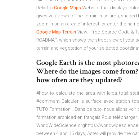
Relief In
Google
Maps
Website that displays color
gives you views of the terrain in an area, shaded 
zoom in on an area of interest, or enter the name 
Google
Map
Terrain
View | Free Source Code & Tut
ROADMAP, which shows the street view of your se
terrain and vegetation of your selected coordina
Google Earth is the most photoreal
Where do the images come from? 
how often are they updated?
#how_to_calculate_the_area_with_leica_total_station #ب_المساحة_عن_طريق_جهاز_توتال_ستايشن_لايكا
#comment_Calculer_la_surface_avec_station_tota
TUTO Formation…
Dans ce tuto, nous allons voir
formation archicad en français Pour télécharger
WorldWideScience.orghttps://worldwidescience.o
between 4 and 16 days, Aster will provide the cap