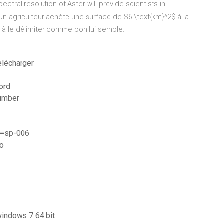
tral resolution of Aster will provide scientists in
n agriculteur achète une surface de $6 \text{km}^2$ à la
risé à le délimiter comme bon lui semble.
télécharger
word
number
d=sp-006
to
windows 7 64 bit