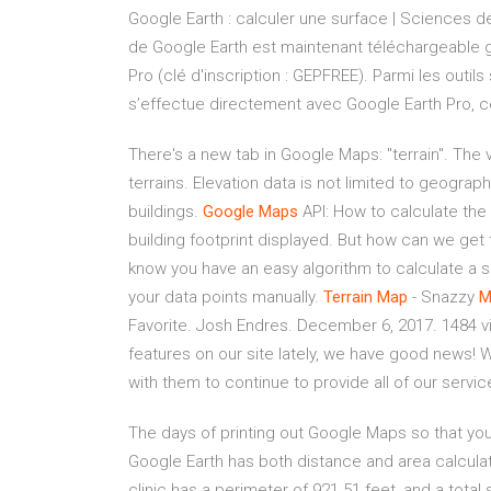
Google Earth : calculer une surface | Sciences de 
de Google Earth est maintenant téléchargeable g
Pro (clé d'inscription : GEPFREE). Parmi les outil
s’effectue directement avec Google Earth Pro, ce q
There's a new tab in Google Maps: "terrain". The
terrains. Elevation data is not limited to geograph
buildings.
Google
Maps
API: How to calculate the
building footprint displayed. But how can we get t
know you have an easy algorithm to calculate a s
your data points manually.
Terrain
Map
- Snazzy
M
Favorite. Josh Endres. December 6, 2017. 1484 vie
features on our site lately, we have good news! 
with them to continue to provide all of our servic
The days of printing out Google Maps so that you
Google Earth has both distance and area calculati
clinic has a perimeter of 921.51 feet, and a total