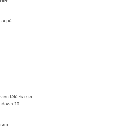
ille
bloqué
sion télécharger
windows 10
gram