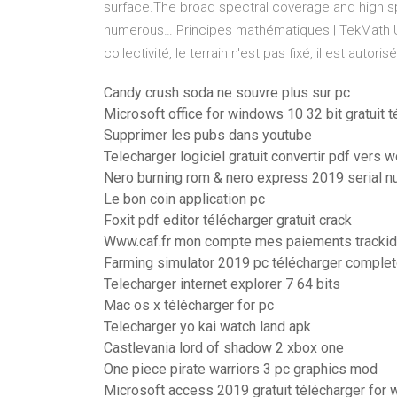
surface.The broad spectral coverage and high spec
numerous…
Principes mathématiques | TekMath
U
collectivité, le terrain n'est pas fixé, il est auto
Candy crush soda ne souvre plus sur pc
Microsoft office for windows 10 32 bit gratuit 
Supprimer les pubs dans youtube
Telecharger logiciel gratuit convertir pdf vers 
Nero burning rom & nero express 2019 serial 
Le bon coin application pc
Foxit pdf editor télécharger gratuit crack
Www.caf.fr mon compte mes paiements tracki
Farming simulator 2019 pc télécharger comple
Telecharger internet explorer 7 64 bits
Mac os x télécharger for pc
Telecharger yo kai watch land apk
Castlevania lord of shadow 2 xbox one
One piece pirate warriors 3 pc graphics mod
Microsoft access 2019 gratuit télécharger for 