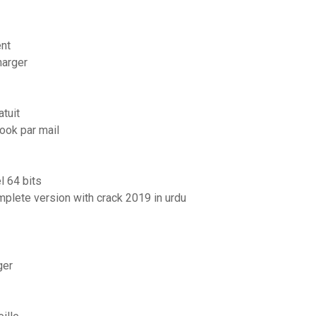
ent
harger
atuit
ook par mail
l 64 bits
mplete version with crack 2019 in urdu
ger