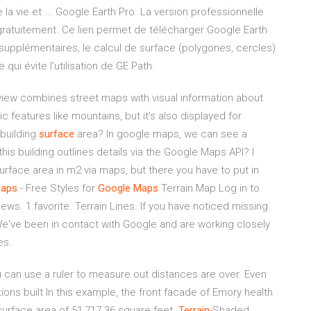
la vie et ... Google Earth Pro. La version professionnelle
ratuitement. Ce lien permet de télécharger Google Earth
s supplémentaires, le calcul de surface (polygones, cercles)
ui évite l’utilisation de GE Path.
 view combines street maps with visual information about
ic features like mountains, but it's also displayed for
 building
surface
area? In google maps, we can see a
his building outlines details via the Google Maps API? I
urface area in m2 via maps, but there you have to put in
aps
- Free Styles for
Google
Maps
Terrain Map Log in to
ws. 1 favorite. Terrain Lines. If you have noticed missing
We've been in contact with Google and are working closely
es.
 can use a ruler to measure out distances are over. Even
ons built In this example, the front facade of Emory health
 surface area of 51,717.36 square feet.
Terrain
-Shaded