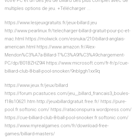
votre PC et un des jeu de billard des plus complet avec de
multiples options de jeu. +Télécharger ...
https://www.lesjeuxgratuits.fr/jeux-billard.jeu
http://www.pearlinux.fr/telecharger-billard-gratuit-pour-pc-et-
mac.html https://molwick.com/esnuka/210-billard-anglais-
americain.html https://www.amazon.fr/Alex-
Mendon%C3%A7a-Billard-T%C3%A9l%C3%A9chargement-
PC/dp/B01BZHZ9I4 https://www.microsoft.com/fr-fr/p/cue-
billiard-club-8-ball-pool-snooker/9nblggh1xx9q
https://www.jeux.fr/jeux/billard
https://forum.pcastuces.com/jeu__billard_francais3_boules-
f18s10621.htm http://jeuxbillardgratuit.free.fr/ https://pure-
pool.fr.softonic.com/ https://rataconspurra.wordpress.com/
https://cue-billiard-club-8-ball-pool-snooker.fr.softonic.com/
https://www.myrealgames.com/fr/download-free-
games/billiard-masters/