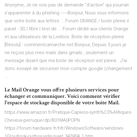
Anonyme, Je ne vois pas de demande "d'action" qui pourrait
s'apparenter à du phishing :-----Bonjour, Nous vous informons
que votre boîte aux lettres ... Forum ORANGE / boite pleine il
parait - 3G | fibre | test de ... Forum dédié aux clients Orange
et aux utilisateurs de la Livebox. Boite de réception pleine
[Résolu] - commentcamarche.net Bonjour, Depuis 3 jours je
ne reçois plus mes mails dans gmails , seulement un
message disant que ma boite de réception est pleine . J'ai
donc essayé de sécuriser mon compte google (changement
...
Le Mail Orange vous offre plusieurs services pour
échanger et communiquer. Voici comment vérifier
l'espace de stockage disponible de votre boite Mail.
https://www.amazon.fr/Pratique-Capless-synth%C3%A9tiques-
Cheveux-perruque/dp/B01MA0POPN
https://forum.hardware.fr/hfr/WindowsSoftware/windows-
10/outlook-outbox-vide-sujet_343904_1.htm