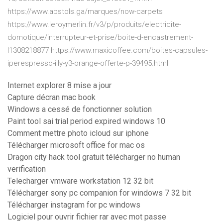
https://www.abstols.ga/marques/now-carpets
https://www.leroymerlin.fr/v3/p/produits/electricite-
domotique/interrupteur-et-prise/boite-d-encastrement-
l1308218877 https://www.maxicoffee.com/boites-capsules-
iperespresso-illy-y3-orange-offerte-p-39495.html
Internet explorer 8 mise a jour
Capture décran mac book
Windows a cessé de fonctionner solution
Paint tool sai trial period expired windows 10
Comment mettre photo icloud sur iphone
Télécharger microsoft office for mac os
Dragon city hack tool gratuit télécharger no human
verification
Telecharger vmware workstation 12 32 bit
Télécharger sony pc companion for windows 7 32 bit
Télécharger instagram for pc windows
Logiciel pour ouvrir fichier rar avec mot passe