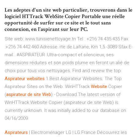
Les adeptes d'un site web particulier, trouverons dans le
logiciel HTTrack WebSite Copier Portable une réelle
opportunité de surfer sur ce site et le tout sans
connexion, en l'aspirant sur leur PC.
Site web: www.tunisienettoyage.tn Tel : +216 74 435 435 Fax
:+216 74 442 460 Adresse :rte de Lafrane, Km 1,5 -3089 Sfax E-
mail...#ASPIRATEUR :Ultra-compact et silencieux, ses
dimensions réduites et son poids plume en feront un alié de
choix pour tous vos nettoyages. Find and review the top
Aspirateur
websites
1 Best Aspirateur Websites. The Top
Aspirateur Sites on the Web. WinHTTrack
Website
Copier
(
aspirateur
de
site
Web
) - Download The latest version of
WinHTTrack Website Copier (aspirateur de site Web) is
currently unknown. It was initially added to our database on
04/16/2009.
Aspirateurs
| Electroménager LG | LG France Découvrez les