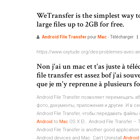
WeTransfer is the simplest way to
large files up to 2GB for free.
Android
File
Transfer
pour
Mac
- Télécharger
https://www.oxytude.org/des-problemes-avec-andr
Non j'ai un mac et t'as juste à té
file transfer est assez bof j'ai so
que je m'y reprenne à plusieurs fois
Android File Transfer позволяет перемещать а
фото, документы, приложения и другие. И в с
Android File Transfer, чтобы передавать файлы
Android
to
Mac
OS X El… Android File Transfer – 
Android File Transfer is another good application
Android devices and Mac. Can’t Uninstall
Android