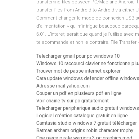
transferring files between PC/Mac and Android, 
transfer files from Android to Android via either 
Comment changer le mode de connexion USB sur 
d’alimentation » qui m’intrigue beaucoup parcequ
6.01. L’interet, serait que quand je l’utilise ave
telecommande et non le contraire. File Transfer 
Telecharger gmail pour pc windows 10
Windows 10 raccourci clavier ne fonctionne plu
Trouver mot de passe internet explorer
Cara update windows defender offline window
Adresse mail yahoo.com
Couper un pdf en plusieurs pdf en ligne
Voir chaine tv sur pc gratuitement
Telecharger peripherique audio gratuit windows
Logiciel création catalogue gratuit en ligne
Camtasia studio windows 7 gratuit télécharger
Batman arkham origins robin character trophy
One piece pirate warriors 3 pc graphics mod