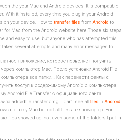
etween the your Mac and Android devices. It is compatible
r. With it installed, every time you plug in your Android
les on your device. How to
transfer
files
from
Android
to
er for Mac from the Android website here.Those six steps
ice and easy to use, but anyone who has attempted this
lly takes several attempts and many error messages to...
есплатное приложение, которое позволяет получить
 через компьютер Mac. После установки Android File
не компьютера все папки... Как перенести файлы с
олучить доступ к содержимому Android с компьютера
у Android File Transfer с официального сайта
а adroidfiletransfer.dmg... Can't see all
files
in
Android
hows up in my Mac but not all files are showing up. For
ic files showed up, not even some of the folders I pull in