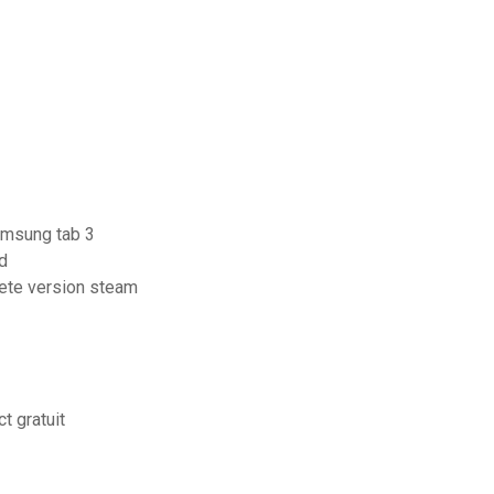
amsung tab 3
d
lete version steam
t gratuit