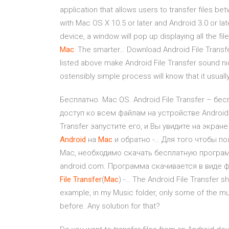
application that allows users to transfer files b
with Mac OS X 10.5 or later and Android 3.0 or late
device, a window will pop up displaying all the fi
Mac
: The smarter… Download Android File Transf
listed above make Android File Transfer sound n
ostensibly simple process will know that it usua
Бесплатно. Mac OS. Android File Transfer – б
доступ ко всем файлам на устройстве Android
Transfer запустите его, и Вы увидите на экра
Android
на
Mac
и обратно -… Для того чтобы п
Mac, необходимо скачать бесплатную программ
android.com. Программа скачивается в виде файл
File
Transfer
(
Mac
) -… The Android File Transfer s
example, in my Music folder, only some of the mus
before. Any solution for that?