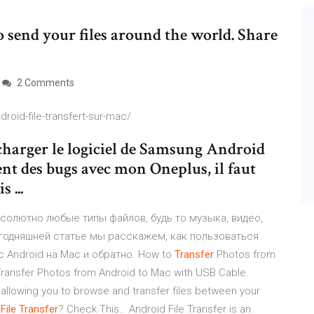
 send your files around the world. Share
2 Comments
oid-file-transfert-sur-mac/
lécharger le logiciel de Samsung Android
uvent des bugs avec mon Oneplus, il faut
 ...
бсолютно любые типы файлов, будь то музыка, видео,
егодняшней статье мы расскажем, как пользоваться
 с Android на Mac и обратно. How to
Transfer
Photos from
Transfer Photos from Android to Mac with USB Cable.
 allowing you to browse and transfer files between your
File
Transfer
? Check This… Android File Transfer is an