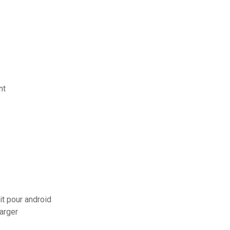
nt
it pour android
harger