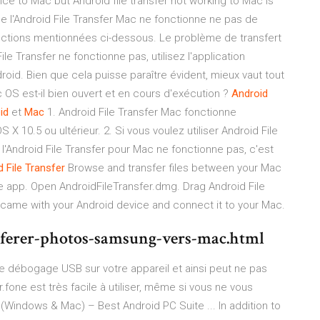
ice to Mac but Android file transfer not working to Mac is
ue l'Android File Transfer Mac ne fonctionne ne pas de
ructions mentionnées ci-dessous. Le problème de transfert
le Transfer ne fonctionne pas, utilisez l'application
oid. Bien que cela puisse paraître évident, mieux vaut tout
 OS est-il bien ouvert et en cours d'exécution ?
Android
id
et
Mac
1. Android File Transfer Mac fonctionne
X 10.5 ou ultérieur. 2. Si vous voulez utiliser Android File
'Android File Transfer pour Mac ne fonctionne pas, c'est
d
File
Transfer
Browse and transfer files between your Mac
 app. Open AndroidFileTransfer.dmg. Drag Android File
 came with your Android device and connect it to your Mac.
sferer-photos-samsung-vers-mac.html
le débogage USB sur votre appareil et ainsi peut ne pas
r.fone est très facile à utiliser, même si vous ne vous
 (Windows & Mac) – Best Android PC Suite ... In addition to