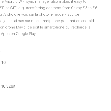
the Android WiFi sync manager also makes it easy to
USB or WiFi, e.g. transferring contacts from Galaxy S5 to S6.
Android je vois sur la photo le mode « source
e je ne l’ai pas sur mon smartphone pourtant en android
c mon drone Mavic, ce soit le smartphone qui recharge la
- Apps on Google Play
s
s 10
 10 32bit