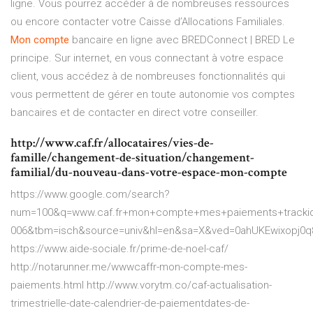
ligne. Vous pourrez accéder à de nombreuses ressources
ou encore contacter votre Caisse d’Allocations Familiales.
Mon compte
bancaire en ligne avec BREDConnect | BRED Le
principe. Sur internet, en vous connectant à votre espace
client, vous accédez à de nombreuses fonctionnalités qui
vous permettent de gérer en toute autonomie vos comptes
bancaires et de contacter en direct votre conseiller.
http://www.caf.fr/allocataires/vies-de-
famille/changement-de-situation/changement-
familial/du-nouveau-dans-votre-espace-mon-compte
https://www.google.com/search?
num=100&q=www.caf.fr+mon+compte+mes+paiements+tracki
006&tbm=isch&source=univ&hl=en&sa=X&ved=0ahUKEwixopj0
https://www.aide-sociale.fr/prime-de-noel-caf/
http://notarunner.me/wwwcaffr-mon-compte-mes-
paiements.html http://www.vorytm.co/caf-actualisation-
trimestrielle-date-calendrier-de-paiementdates-de-