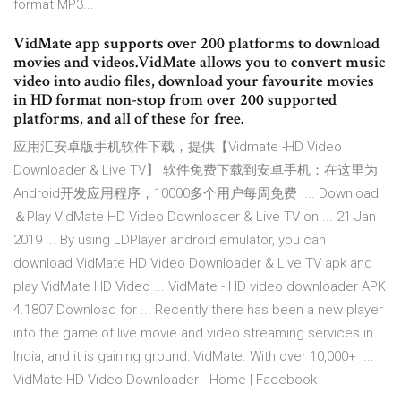
format MP3...
VidMate app supports over 200 platforms to download
movies and videos.VidMate allows you to convert music
video into audio files, download your favourite movies
in HD format non-stop from over 200 supported
platforms, and all of these for free.
应用汇安卓版手机软件下载，提供【Vidmate -HD Video
Downloader & Live TV】 软件免费下载到安卓手机：在这里为
Android开发应用程序，10000多个用户每周免费 ... Download
＆Play VidMate HD Video Downloader & Live TV on ... 21 Jan
2019 ... By using LDPlayer android emulator, you can
download VidMate HD Video Downloader & Live TV apk and
play VidMate HD Video ... VidMate - HD video downloader APK
4.1807 Download for ... Recently there has been a new player
into the game of live movie and video streaming services in
India, and it is gaining ground: VidMate. With over 10,000+ ...
VidMate HD Video Downloader - Home | Facebook