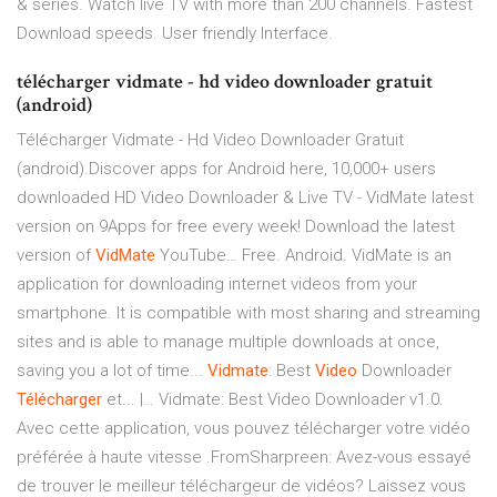
& series. Watch live TV with more than 200 channels. Fastest
Download speeds. User friendly Interface.
télécharger vidmate - hd video downloader gratuit
(android)
Télécharger Vidmate - Hd Video Downloader Gratuit
(android).Discover apps for Android here, 10,000+ users
downloaded HD Video Downloader & Live TV - VidMate latest
version on 9Apps for free every week! Download the latest
version of
VidMate
YouTube… Free. Android. VidMate is an
application for downloading internet videos from your
smartphone. It is compatible with most sharing and streaming
sites and is able to manage multiple downloads at once,
saving you a lot of time...
Vidmate
: Best
Video
Downloader
Télécharger
et... |… Vidmate: Best Video Downloader v1.0.
Avec cette application, vous pouvez télécharger votre vidéo
préférée à haute vitesse .FromSharpreen: Avez-vous essayé
de trouver le meilleur téléchargeur de vidéos? Laissez vous