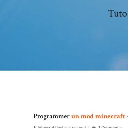
Tuto
Programmer
un
mod
minecraft
-
Minecraft Installer un mod
1 Comments