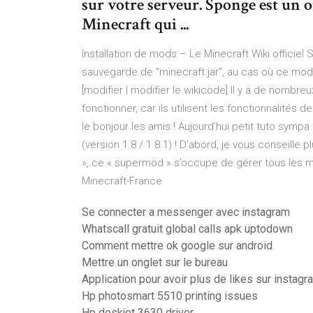
sur votre serveur. Sponge est un 
Minecraft qui ...
Installation de mods – Le Minecraft Wiki officiel
sauvegarde de "minecraft.jar", au cas où ce mod
[modifier | modifier le wikicode] Il y a de nombr
fonctionner, car ils utilisent les fonctionnalités 
le bonjour les amis ! Aujourd’hui petit tuto sympa
(version 1.8 / 1.8.1) ! D’abord, je vous conseille 
», ce « supermod » s’occupe de gérer tous les mod
Minecraft-France
Se connecter a messenger avec instagram
Whatscall gratuit global calls apk uptodown
Comment mettre ok google sur android
Mettre un onglet sur le bureau
Application pour avoir plus de likes sur instagr
Hp photosmart 5510 printing issues
Hp deskjet 3630 driver