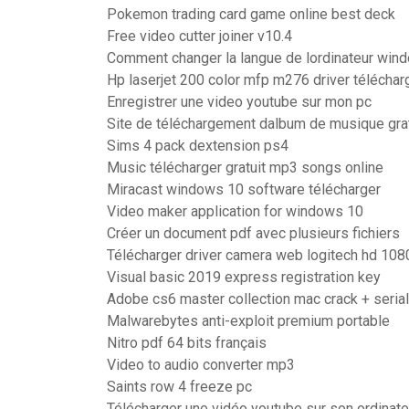
Pokemon trading card game online best deck
Free video cutter joiner v10.4
Comment changer la langue de lordinateur win
Hp laserjet 200 color mfp m276 driver téléchar
Enregistrer une video youtube sur mon pc
Site de téléchargement dalbum de musique grat
Sims 4 pack dextension ps4
Music télécharger gratuit mp3 songs online
Miracast windows 10 software télécharger
Video maker application for windows 10
Créer un document pdf avec plusieurs fichiers
Télécharger driver camera web logitech hd 108
Visual basic 2019 express registration key
Adobe cs6 master collection mac crack + seria
Malwarebytes anti-exploit premium portable
Nitro pdf 64 bits français
Video to audio converter mp3
Saints row 4 freeze pc
Télécharger une vidéo youtube sur son ordinate