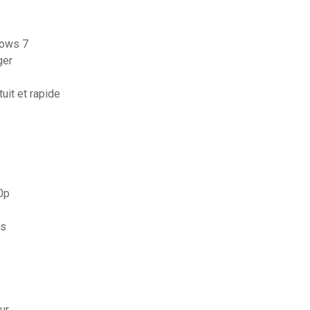
dows 7
ger
uit et rapide
0p
ls
ur