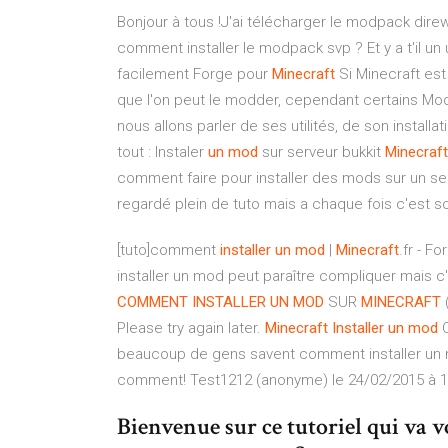
Bonjour à tous !J'ai télécharger le modpack direw
comment installer le modpack svp ? Et y a t'il un u
facilement Forge pour
Minecraft
Si Minecraft est 
que l'on peut le modder, cependant certains Mod
nous allons parler de ses utilités, de son instal
tout : Instaler
un
mod
sur serveur bukkit
Minecraft
comment faire pour installer des mods sur un serv
regardé plein de tuto mais a chaque fois c'est soi
[tuto]comment
installer
un
mod
|
Minecraft
.fr - F
installer un mod peut paraître compliquer mais c
COMMENT
INSTALLER
UN
MOD
SUR
MINECRAFT
(
Please try again later.
Minecraft
Installer
un
mod
C
beaucoup de gens savent comment installer un 
comment! Test1212 (anonyme) le 24/02/2015 à 1
Bienvenue sur ce tutoriel qui va