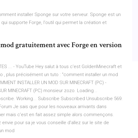
comment installer Sponge sur votre serveur. Sponge est un
ui supporte Forge, l'outil qui permet la création et
 mod gratuitement avec Forge en version
S ... - YouTube Hey salut à tous c'est GoldenMinecraft et
éo , plus précisément un tuto : "comment installer un mod
O] COMMENT INSTALLER UN MOD SUR MINECRAFT (PC) -
R MINECRAFT (PC) monsieur zozo. Loading...
cribe. Working... Subscribe Subscribed Unsubscribe 569.
 - Forum Je sais que pour les nouveaux arrivants dans
quer mais c'est en fait assez simple alors commençons.
 envie pour sa je vous conseille d'allez sur le site de
 un mod