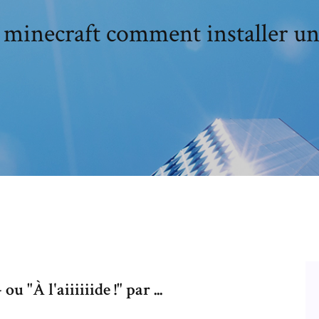
 minecraft comment installer u
 ou "À l'aiiiiiide !" par ...