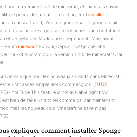
olf pou ma version 1.5.2 de minecraft, et j'aimerais savoir
tilitaire pour aider à tout ... Télécharger et
installer
un jeu aussi attractif, c'est en grande partie grâce au fait
s ont besoins de Forge pour fonctionner. Dans ce tutoriel
lation et de celle des Mods qui en dépendent ! Mais avant
- Forum
minecraft
Bonjour, Depuis 1h30 je cherche
eur bukkit tournant pour la version 1.2.5 de minecraft ! J'ai
t ...
orum Je sais que pour les nouveaux arrivants dans Minecraft
'est en fait assez simple alors commençons. [
TUTO
]
PC) - YouTube This feature is not available right now.
'est bien de faire un tutoriel comme ça, car maintenant
mod mais les nouveaux sur Minecraft ne savent pas
7:50
 vous expliquer comment installer Sponge