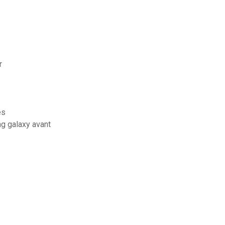
r
es
ng galaxy avant