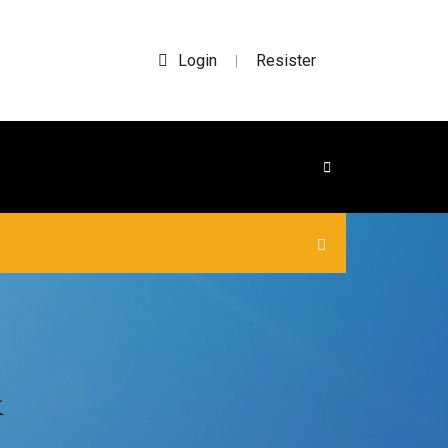
Login
Resister
|
k