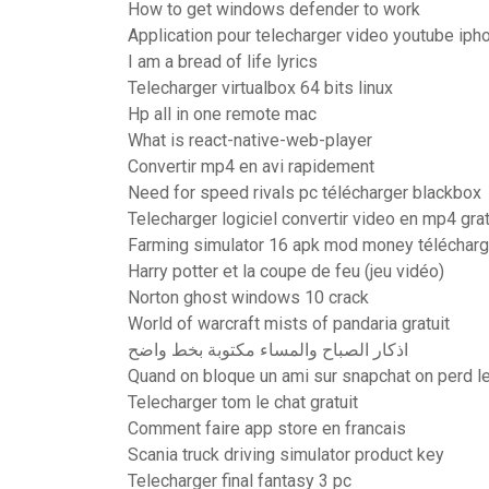
How to get windows defender to work
Application pour telecharger video youtube iph
I am a bread of life lyrics
Telecharger virtualbox 64 bits linux
Hp all in one remote mac
What is react-native-web-player
Convertir mp4 en avi rapidement
Need for speed rivals pc télécharger blackbox
Telecharger logiciel convertir video en mp4 grat
Farming simulator 16 apk mod money télécharg
Harry potter et la coupe de feu (jeu vidéo)
Norton ghost windows 10 crack
World of warcraft mists of pandaria gratuit
اذكار الصباح والمساء مكتوبة بخط واضح
Quand on bloque un ami sur snapchat on perd 
Telecharger tom le chat gratuit
Comment faire app store en francais
Scania truck driving simulator product key
Telecharger final fantasy 3 pc