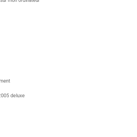
sur mon ordinateur
ement
2005 deluxe