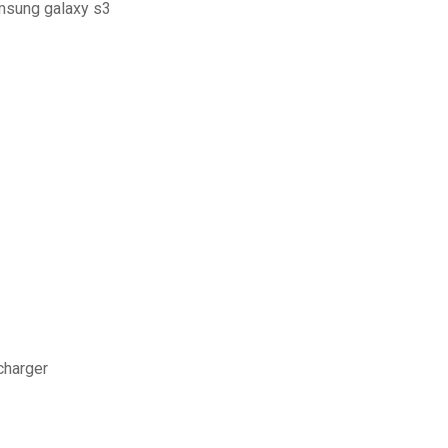
msung galaxy s3
charger