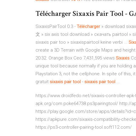
Télécharger Sixaxis Pair Tool
SixaxisPairTool 0.3 -
Télécharger
» download sixaxis
文 » six axis tool download » скачать pairtool » six
sixaxis pair too » sixaxispairtool keine verbi ...
Six
create a 3D Terrain with Google Maps and height
20:32. Orange Box Ceo 7,431,595 views
Sixaxis
Con
unique tool because normally if you are holding a 
Playstation 3, not the cellphone. In spite of this
gratuit
sixaxis
pair
tool
-
sixaxis
pair
tool
...
https://www.droidfedo.net/sixaxis-controller-apk-
apk.org/com.poke64738.ps3pairingtool/ http://ap
https://play.google.com/store/apps/details?id=
https://apkpure.com/sixaxis-compatibility-check
https://ps3-controller-pairing-tool.soft112.com/