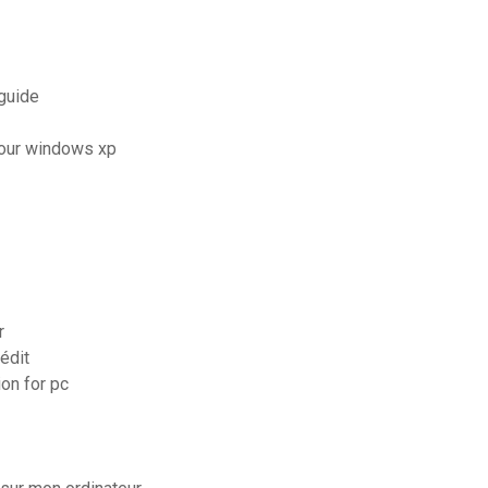
 guide
pour windows xp
r
édit
ion for pc