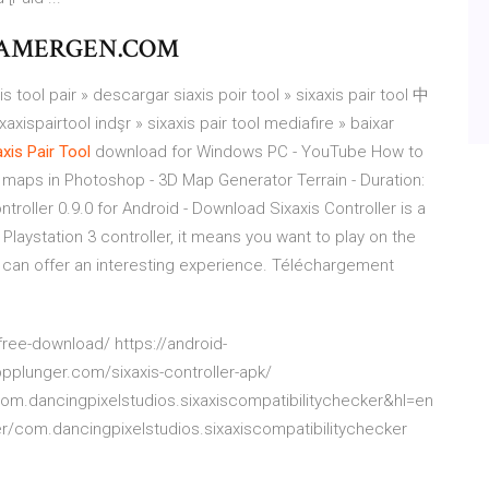
 - GAMERGEN.COM
 tool pair » descargar siaxis poir tool » sixaxis pair tool 中
axispairtool indşr » sixaxis pair tool mediafire » baixar
axis
Pair
Tool
download for Windows PC - YouTube How to
 maps in Photoshop - 3D Map Generator Terrain - Duration:
troller 0.9.0 for Android - Download Sixaxis Controller is a
Playstation 3 controller, it means you want to play on the
, it can offer an interesting experience. Téléchargement
free-download/ https://android-
pplunger.com/sixaxis-controller-apk/
com.dancingpixelstudios.sixaxiscompatibilitychecker&hl=en
er/com.dancingpixelstudios.sixaxiscompatibilitychecker