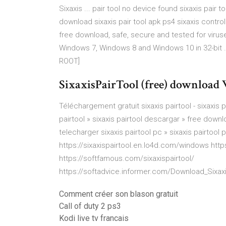
Sixaxis ... pair tool no device found sixaxis pair t
download sixaxis pair tool apk ps4 sixaxis contro
free download, safe, secure and tested for viru
Windows 7, Windows 8 and Windows 10 in 32-bit ..
ROOT]
SixaxisPairTool (free) download
Téléchargement gratuit sixaxis pairtool - sixaxis p
pairtool » sixaxis pairtool descargar » free downloa
telecharger sixaxis pairtool pc » sixaxis pairtool 
https://sixaxispairtool.en.lo4d.com/windows http
https://softfamous.com/sixaxispairtool/
https://softadvice.informer.com/Download_Sixaxi
Comment créer son blason gratuit
Call of duty 2 ps3
Kodi live tv francais