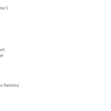
one 5
uit
er
les flammes