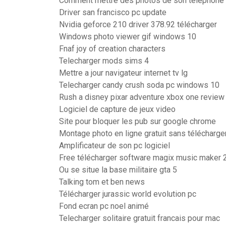
Comment mettre des photos de son telephone 
Driver san francisco pc update
Nvidia geforce 210 driver 378.92 télécharger
Windows photo viewer gif windows 10
Fnaf joy of creation characters
Telecharger mods sims 4
Mettre a jour navigateur internet tv lg
Telecharger candy crush soda pc windows 10
Rush a disney pixar adventure xbox one review
Logiciel de capture de jeux video
Site pour bloquer les pub sur google chrome
Montage photo en ligne gratuit sans télécharg
Amplificateur de son pc logiciel
Free télécharger software magix music maker 
Ou se situe la base militaire gta 5
Talking tom et ben news
Télécharger jurassic world evolution pc
Fond ecran pc noel animé
Telecharger solitaire gratuit francais pour mac