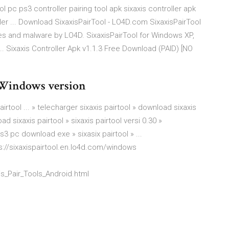
ool pc ps3 controller pairing tool apk sixaxis controller apk
ller ... Download SixaxisPairTool - LO4D.com SixaxisPairTool
ses and malware by LO4D. SixaxisPairTool for Windows XP,
. Sixaxis Controller Apk v1.1.3 Free Download (PAID) [NO
 Windows version
airtool ... » telecharger sixaxis pairtool » download sixaxis
d sixaxis pairtool » sixaxis pairtool versi 0.30 »
ps3 pc download exe » sixasix pairtool » ...
s://sixaxispairtool.en.lo4d.com/windows
s_Pair_Tools_Android.html