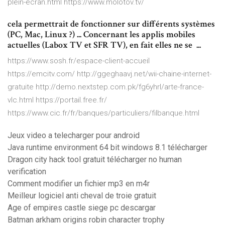
plein-ecran.html https://www.molotov.tv/
cela permettrait de fonctionner sur différents systèmes
(PC, Mac, Linux ?) ... Concernant les applis mobiles
actuelles (Labox TV et SFR TV), en fait elles ne se ...
https://www.sosh.fr/espace-client-accueil
https://emcitv.com/ http://ggeghaavj.net/wii-chaine-internet-
gratuite http://demo.nextstep.com.pk/fg6yhrl/arte-france-
vlc.html https://portail.free.fr/
https://www.cic.fr/fr/banques/particuliers/filbanque.html
Jeux video a telecharger pour android
Java runtime environment 64 bit windows 8.1 télécharger
Dragon city hack tool gratuit télécharger no human
verification
Comment modifier un fichier mp3 en m4r
Meilleur logiciel anti cheval de troie gratuit
Age of empires castle siege pc descargar
Batman arkham origins robin character trophy