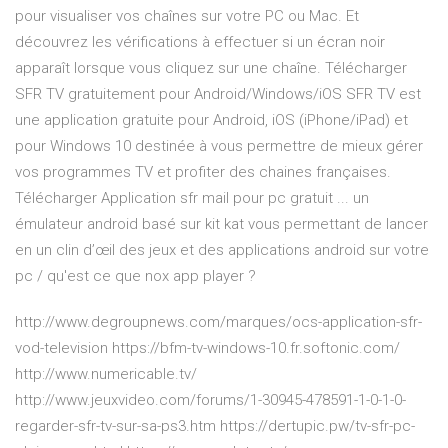
pour visualiser vos chaînes sur votre PC ou Mac. Et
découvrez les vérifications à effectuer si un écran noir
apparaît lorsque vous cliquez sur une chaîne. Télécharger
SFR TV gratuitement pour Android/Windows/iOS SFR TV est
une application gratuite pour Android, iOS (iPhone/iPad) et
pour Windows 10 destinée à vous permettre de mieux gérer
vos programmes TV et profiter des chaines françaises.
Télécharger Application sfr mail pour pc gratuit ... un
émulateur android basé sur kit kat vous permettant de lancer
en un clin d’œil des jeux et des applications android sur votre
pc / qu'est ce que nox app player ?
http://www.degroupnews.com/marques/ocs-application-sfr-
vod-television https://bfm-tv-windows-10.fr.softonic.com/
http://www.numericable.tv/
http://www.jeuxvideo.com/forums/1-30945-478591-1-0-1-0-
regarder-sfr-tv-sur-sa-ps3.htm https://dertupic.pw/tv-sfr-pc-