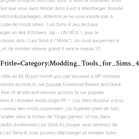
 pixel lorsqu'ils sont nus, donc si vous le souhaitez vous
faut que vous ayez Winrar donc il est à télécharger. Ensuite
/mods/packages. Attention je ne vous insiste pas à
: Liste de mods utiles - Les Sims 4 Jeu de base
arger un des 4 fichiers .zip – UN SEUL !-, puis le
tronic Arts / Les Sims 4 / Mods"). Un mod qui permet à
t de monter vitesse grand V vers le niveau 10.
3Ftitle=Category:Modding_Tools_for_Sims_4
 little as $4.00 per month you can become a VIP member.
d unlocks access to our popular Download Basket and Quick
 free of all ads and unlocks access to our popular
 4 / installer mods origin !!!!!! — Les Sims Bonjour a tous
u niveau des mods cependant , j'ai regarder plein de tuto
nstaller dans le fichier de "Origin games" et non dans
es packs d'extension Les Sims 4 Lorsque vous obtenez de
 Les Sims 4, vous pouvez télécharger et installer votre