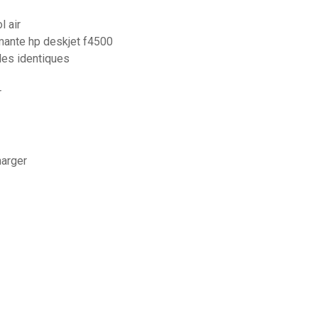
l air
ante hp deskjet f4500
les identiques
r
harger