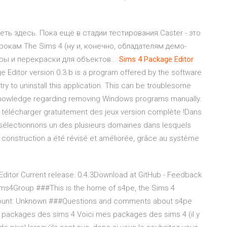
еть здесь. Пока ещё в стадии тестирования.Caster - это
окам The Sims 4 (ну и, конечно, обладателям демо-
ры и перекраски для объектов...
Sims
4
Package
Editor
e Editor version 0.3.b is a program offered by the software
 to uninstall this application. This can be troublesome
knowledge regarding removing Windows programs manually.
 télécharger gratuitement des jeux version complète !Dans
électionnons un des plusieurs domaines dans lesquels
 construction a été révisé et améliorée, grâce au système
ditor Current release: 0.4.3Download at GitHub - Feedback
ms4Group ###This is the home of s4pe, the Sims 4
ount: Unknown ###Questions and comments about s4pe
es packages des sims 4 Voici mes packages des sims 4 (il y