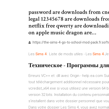
password are downloads from cne
legal 12345678 are downloads fro
netflix free qwerty are downloadi
on apple music dragon are…
https://the-sims-4-go-to-school-mod-pack.fr.sof
Les
Sims
4
: Liste de mods utiles - Les
Sims
4
Jeu
Техническое - Программы дл
Erreurs VC++ et .dll avec Origin - help.ea.com S
tout téléchargement additionnel nécessaire pour v
vcredist_x64.exe si vous utilisez une version 64 
version 32 bits. Installation du contenu personna
s'installent dans votre dossier personnel que v
Dans votre dossier Les Sims 4, vous avez normal