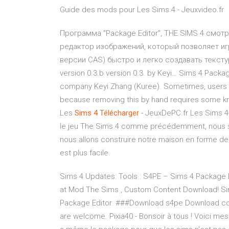
Guide des mods pour Les Sims 4 - Jeuxvideo.fr
Программа "Package Editor", THE SIMS 4 смотр
редактор изображений, который позволяет игр
версии CAS) быстро и легко создавать тексту
version 0.3.b version 0.3. by Keyi… Sims 4 Packag
company Keyi Zhang (Kuree). Sometimes, users try
because removing this by hand requires some 
Les
Sims
4
Télécharger
- JeuxDePC.fr Les Sims 4
le jeu The Sims 4 comme précédemment, nous s
nous allons construire notre maison en forme de
est plus facile.
Sims 4 Updates: Tools : S4PE – Sims 4 Package E
at Mod The Sims , Custom Content Download! Si
Package Editor. ###Download s4pe Download c
are welcome. Pixia40 - Bonsoir à tous ! Voici m