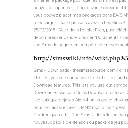
a même le package pour que les sims n'est pas de
pouvez le supprimer). Pour ouvrir le document il 
vous pouvez placer mes packages dans EA/SIMS4
télécharger, il faut que vous ayez un Les Sims 4 
25/03/2015 · (Aller dans l'onglet Files, puis téléch
décompresser dans le dossier "Documents / Elec
vos Sims de gagner en compétence rapidement, e
http://simswiki.info/wiki.php%
Sims 4 Downloads - thesimsresource.com For as
This lets you use our service free of all ads an
Download features. This lets you use our service
Download Basket and Quick Download features. Sims
, Je vois que déjà les Sims 4 on un grand choix a
pour moi aussi en avoir , MAIS mon Sims 4 s'est i
Electroniques arts . The Sims 4 - Installation d
nouveaux packs d'extension ou packs de jeu pour