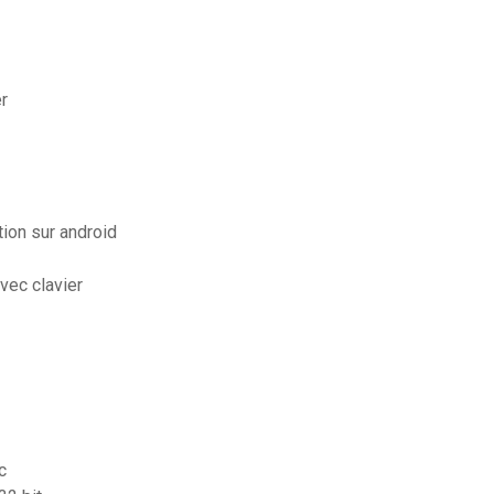
er
ion sur android
vec clavier
c