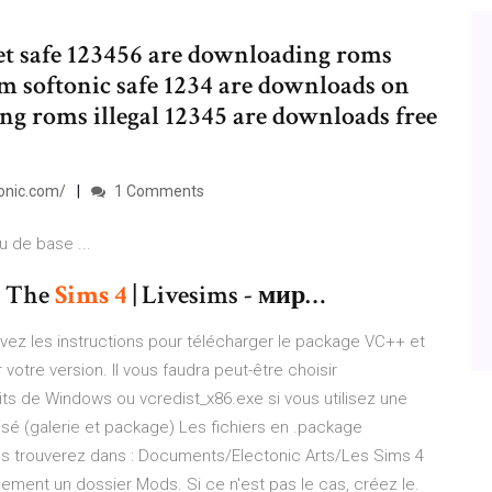
t safe 123456 are downloading roms
m softonic safe 1234 are downloads on
ng roms illegal 12345 are downloads free
tonic.com/
1 Comments
 de base ...
я The
Sims
4
| Livesims - мир…
uivez les instructions pour télécharger le package VC++ et
otre version. Il vous faudra peut-être choisir
bits de Windows ou vcredist_x86.exe si vous utilisez une
lisé (galerie et package) Les fichiers en .package
ous trouverez dans : Documents/Electonic Arts/Les Sims 4
ement un dossier Mods. Si ce n'est pas le cas, créez le.