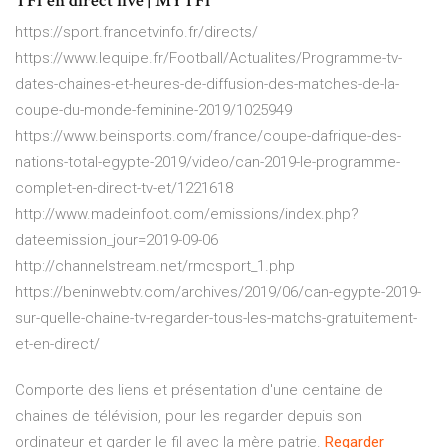
TF1 en direct live | MYTF1
https://sport.francetvinfo.fr/directs/
https://www.lequipe.fr/Football/Actualites/Programme-tv-
dates-chaines-et-heures-de-diffusion-des-matches-de-la-
coupe-du-monde-feminine-2019/1025949
https://www.beinsports.com/france/coupe-dafrique-des-
nations-total-egypte-2019/video/can-2019-le-programme-
complet-en-direct-tv-et/1221618
http://www.madeinfoot.com/emissions/index.php?
dateemission_jour=2019-09-06
http://channelstream.net/rmcsport_1.php
https://beninwebtv.com/archives/2019/06/can-egypte-2019-
sur-quelle-chaine-tv-regarder-tous-les-matchs-gratuitement-
et-en-direct/
Comporte des liens et présentation d'une centaine de
chaines de télévision, pour les regarder depuis son
ordinateur et garder le fil avec la mère patrie.
Regarder