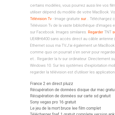
certains modèles, vous pourrez aussi lire vos fil
utiliser dépend du modèle de votre MacBook. Voic
Télévision
Tv
- Image gratuite
sur
… Téléchargez c
Télévision Tv de la vaste bibliothèque d'images 
sur Facebook. Images similaires.
Regarder
TNT
s
UE48H6400 sans accès direct au câble antenne (a
Ethernet sous ma TV.J'ai également un MacBook Pro
comme quoi on pourrait s'en servir pour regarde
et… Regarder la tv sur ordinateur. Directement sur
Windows 10. Sur les systèmes d’exploitation mobi
regarder la télévision est d’utiliser les applicat
France 2 en direct pluzz
Récupération de données disque dur mac gratui
Récupération de données sur carte sd gratuit
Sony vegas pro 16 gratuit
Le jeu de la mort bruce lee film complet
Télécharger fnaf 1 gratuit complete version apk