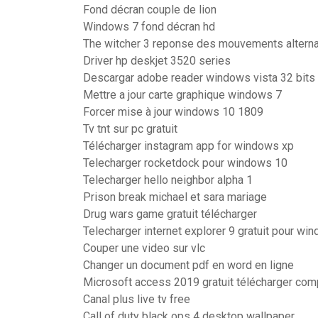
Fond décran couple de lion
Windows 7 fond décran hd
The witcher 3 reponse des mouvements alterna
Driver hp deskjet 3520 series
Descargar adobe reader windows vista 32 bits
Mettre a jour carte graphique windows 7
Forcer mise à jour windows 10 1809
Tv tnt sur pc gratuit
Télécharger instagram app for windows xp
Telecharger rocketdock pour windows 10
Telecharger hello neighbor alpha 1
Prison break michael et sara mariage
Drug wars game gratuit télécharger
Telecharger internet explorer 9 gratuit pour wi
Couper une video sur vlc
Changer un document pdf en word en ligne
Microsoft access 2019 gratuit télécharger com
Canal plus live tv free
Call of duty black ops 4 desktop wallpaper