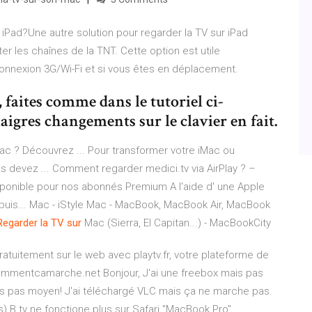
iPad?Une autre solution pour regarder la TV sur iPad
er les chaînes de la TNT. Cette option est utile
onnexion 3G/Wi-Fi et si vous êtes en déplacement.
faites comme dans le tutoriel ci-
igres changements sur le clavier en fait.
Mac ? Découvrez ... Pour transformer votre iMac ou
us devez ... Comment regarder medici.tv via AirPlay ? –
isponible pour nos abonnés Premium A l'aide d' une Apple
epuis... Mac - iStyle Mac - MacBook, MacBook Air, MacBook
Regarder
la
TV
sur
Mac (Sierra, El Capitan...) - MacBookCity
ratuitement sur le web avec playtv.fr, votre plateforme de
mmentcamarche.net Bonjour, J'ai une freebox mais pas
ais pas moyen! J'ai téléchargé VLC mais ça ne marche pas.
 B.tv ne fonctione plus sur Safari "MacBook Pro".