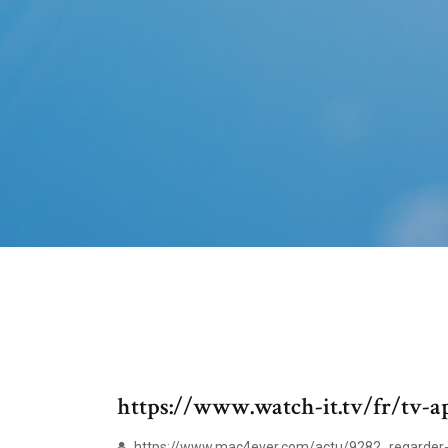
https://www.watch-it.tv/fr/tv-a
https://www.mac4ever.com/actu/9282_regarder-