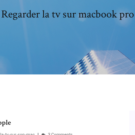
Regarder la tv sur macbook pro
pple
la-tv-sur-son-mac
3 Comments