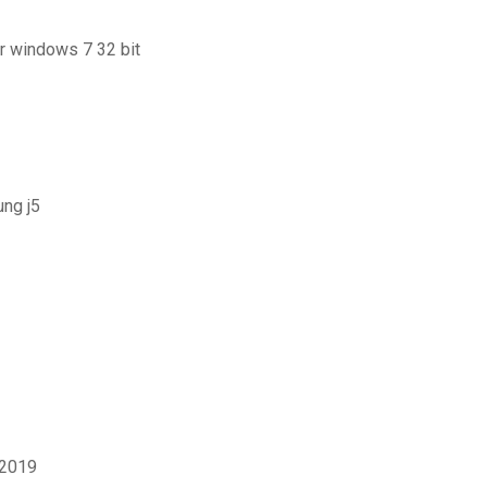
or windows 7 32 bit
ung j5
 2019