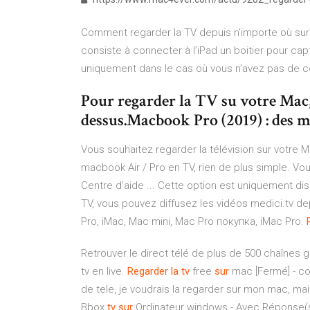
Comment regarder la TV depuis n'importe où sur 
consiste à connecter à l’iPad un boitier pour capt
uniquement dans le cas où vous n’avez pas de c
Pour regarder la TV su votre Mac, 
dessus.Macbook Pro (2019) : des ma
Vous souhaitez regarder la télévision sur votre 
macbook Air / Pro en TV, rien de plus simple. Vo
Centre d'aide ... Cette option est uniquement d
TV, vous pouvez diffusez les vidéos medici.tv d
Pro, iMac, Mac mini, Mac Pro покупка, iMac Pro.
Retrouver le direct télé de plus de 500 chaînes g
tv en live.
Regarder
la
tv
free
sur
mac [Fermé] - co
de tele, je voudrais la regarder sur mon mac, m
Bbox
tv
sur
Ordinateur windows - Avec Réponse(s)