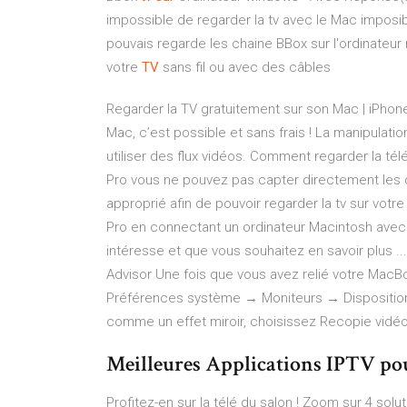
impossible de regarder la tv avec le Mac imposib
pouvais regarde les chaine BBox sur l'ordinateu
votre
TV
sans fil ou avec des câbles
Regarder la TV gratuitement sur son Mac | iPhone
Mac, c’est possible et sans frais ! La manipulati
utiliser des flux vidéos. Comment regarder la té
Pro vous ne pouvez pas capter directement les ch
approprié afin de pouvoir regarder la tv sur votr
Pro en connectant un ordinateur Macintosh avec u
intéresse et que vous souhaitez en savoir plus
Advisor Une fois que vous avez relié votre MacBo
Préférences système → Moniteurs → Disposition. 
comme un effet miroir, choisissez Recopie vidéo 
Meilleures Applications IPTV p
Profitez-en sur la télé du salon ! Zoom sur 4 solu