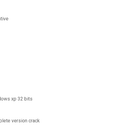
tive
ndows xp 32 bits
plete version crack