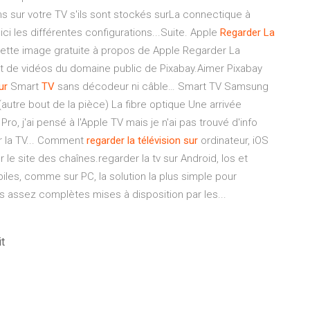
ms sur votre TV s'ils sont stockés surLa connectique à
i les différentes configurations...Suite. Apple
Regarder
La
ette image gratuite à propos de Apple Regarder La
et de vidéos du domaine public de Pixabay.Aimer Pixabay
ur
Smart
TV
sans décodeur ni câble… Smart TV Samsung
utre bout de la pièce) La fibre optique Une arrivée
, j'ai pensé à l'Apple TV mais je n'ai pas trouvé d'info
r la TV... Comment
regarder
la
télévision
sur
ordinateur, iOS
 le site des chaînes.regarder la tv sur Android, Ios et
les, comme sur PC, la solution la plus simple pour
ions assez complètes mises à disposition par les...
t