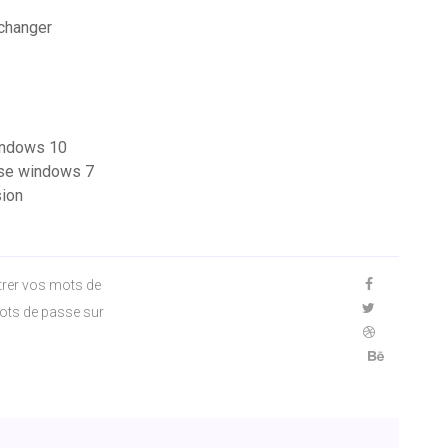
changer
windows 10
ase windows 7
sion
trer vos mots de
mots de passe sur