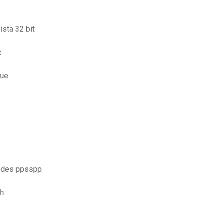
ista 32 bit
c
que
codes ppsspp
gh