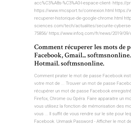
acc%C3%A8s-%C3%A0-l-espace-client- https://p
https://www.rmcsport.tv/connexion.html https:/
recuperer-historique-de-google-chrome.html http
sciences.com/tech/actualites/securite-cyberse
75856/ https://www.infoq.com/fr/news/2019/09
Comment récuperer les mots de pa
Facebook, Gmail... softmsnonline
Hotmail. softmsnonline.
Comment pirater le mot de passe Facebook inst
votre mot de ... Trouver un mot de passe Facebook
récupérer un mot de passe Facebook enregistré s
Firefox, Chrome ou Opéra. Faire apparaitre un mot 
vous utilisez la fonction de mémorisation des m
vous ... Il suffit de vous rendre sur le site pour 
Facebook. Unmask Password - Afficher le mot d