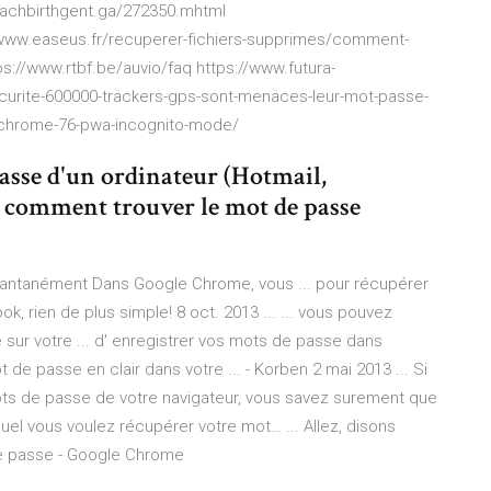
rachbirthgent.ga/272350.mhtml
/www.easeus.fr/recuperer-fichiers-supprimes/comment-
s://www.rtbf.be/auvio/faq https://www.futura-
curite-600000-trackers-gps-sont-menaces-leur-mot-passe-
/chrome-76-pwa-incognito-mode/
sse d'un ordinateur (Hotmail,
. comment trouver le mot de passe
antanément Dans Google Chrome, vous ... pour récupérer
, rien de plus simple! 8 oct. 2013 ... ... vous pouvez
ur votre ... d' enregistrer vos mots de passe dans
de passe en clair dans votre ... - Korben 2 mai 2013 ... Si
ots de passe de votre navigateur, vous savez surement que
lequel vous voulez récupérer votre mot… ... Allez, disons
e passe - Google Chrome