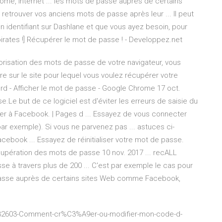
ome, Internet ... les mots de passe auprès de certains
trouver vos anciens mots de passe après leur ... Il peut
n identifiant sur Dashlane et que vous ayez besoin, pour
[pirates !] Récupérer le mot de passe ! - Developpez.net
émorisation des mots de passe de votre navigateur, vous
dre sur le site pour lequel vous voulez récupérer votre
d - Afficher le mot de passe - Google Chrome 17 oct.
se.Le but de ce logiciel est d'éviter les erreurs de saisie du
r à Facebook. | Pages d ... Essayez de vous connecter
ar exemple). Si vous ne parvenez pas ... astuces ci-
book ... Essayez de réinitialiser votre mot de passe.
cupération des mots de passe 10 nov. 2017 ... recALL
e à travers plus de 200 ... C'est par exemple le cas pour
e passe auprès de certains sites Web comme Facebook,
201932603-Comment-cr%C3%A9er-ou-modifier-mon-code-d-