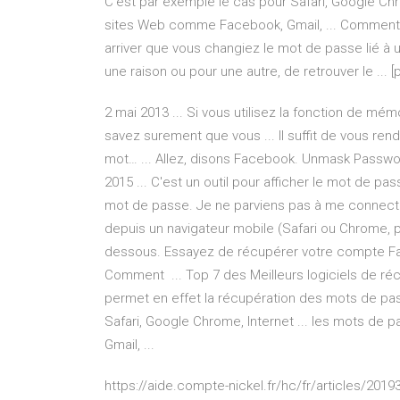
C'est par exemple le cas pour Safari, Google Chr
sites Web comme Facebook, Gmail, ... Comment re
arriver que vous changiez le mot de passe lié à u
une raison ou pour une autre, de retrouver le ... 
2 mai 2013 ... Si vous utilisez la fonction de m
savez surement que vous ... Il suffit de vous ren
mot… ... Allez, disons Facebook. Unmask Passwor
2015 ... C'est un outil pour afficher le mot de pas
mot de passe. Je ne parviens pas à me connecte
depuis un navigateur mobile (Safari ou Chrome, p
dessous. Essayez de récupérer votre compte Face
Comment ... Top 7 des Meilleurs logiciels de ré
permet en effet la récupération des mots de pass
Safari, Google Chrome, Internet ... les mots d
Gmail, ...
https://aide.compte-nickel.fr/hc/fr/articles/