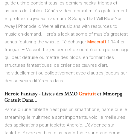
guide ultime contient tous les derniers hacks, triches et
astuces de Roblox. Générez des robux illimités gratuitement
et profitez du jeu au maximum.
8 Songs That Will Blow You
Away | Phonodelic
We’re all musicians with resources to
music on-demand. Here's a look at some of music’s greatest
songs featuring the whistle.
Télécharger
Minecraft
1.14.4 en
français – Vessoft
Le jeu permet de contrôler un personnage
qui peut détruire ou mettre des blocs, en formant des
structures fantastiques, de créer des œuvres d’art,
individuellement ou collectivement avec d’autres joueurs sur
des serveurs différents dans…
Heroic Fantasy - Listes des MMO
Gratuit
et Mmorpg
Gratuit Dans…
Parce qu'une tablette n'est pas un smartphone, parce que le
streaming, le multimédia sont importants, voici le meilleures
des applications pour tablette Android. L'évidence sur
tablette, Skype est bien plus confortable sur grand écran.