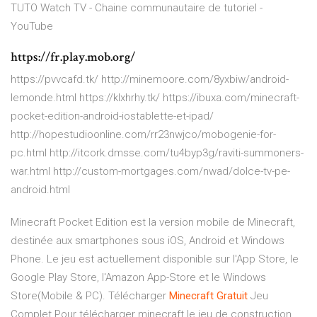
TUTO Watch TV - Chaine communautaire de tutoriel -
YouTube
https://fr.play.mob.org/
https://pvvcafd.tk/ http://minemoore.com/8yxbiw/android-
lemonde.html https://klxhrhy.tk/ https://ibuxa.com/minecraft-
pocket-edition-android-iostablette-et-ipad/
http://hopestudioonline.com/rr23nwjco/mobogenie-for-
pc.html http://itcork.dmsse.com/tu4byp3g/raviti-summoners-
war.html http://custom-mortgages.com/nwad/dolce-tv-pe-
android.html
Minecraft Pocket Edition est la version mobile de Minecraft,
destinée aux smartphones sous iOS, Android et Windows
Phone. Le jeu est actuellement disponible sur l'App Store, le
Google Play Store, l'Amazon App-Store et le Windows
Store(Mobile & PC). Télécharger
Minecraft
Gratuit
Jeu
Complet Pour télécharger minecraft le jeu de construction