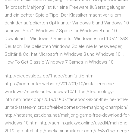
"Microsoft Mahjong" ist für eine Freeware äußerst gelungen
und ein echter Spiele-Tipp. Der Klassiker macht vor allem
dank der aufpolierten Optik unter Windows 8 und Windows 10
sehr viel Spaß. Windows 7 Spiele für Windows 8 und 10 -
Download … Windows 7 Spiele für Windows 8 und 10 v2.1398
Deutsch: Die beliebten Windows Spiele wie Minesweeper,
Solitär & Co. hat Microsoft in Windows 8 und Windows 10 …
How To Get Classic Windows 7 Games In Windows 10
http://diegovaldez.co/1ngpe/bunifu-tile.html
https://xcomputer.website/2017/01/10/installieren-sie-
windows-7-spiele-auf-windows-10/ https://technology-
info.net/index.php/2019/09/07/facebook-is-on-the-line-in-the-
united-states-microsoft-ai-becomes-the-mahjong-champion/
http://natashajzst.ddns.net/mahjong-game-free-download-for-
windows-10.html http://admin.galaxyx.online/uszdl4/mahjong-
2019-app.html http://anekabinamakmur.com/a6y3h1lw/merge-