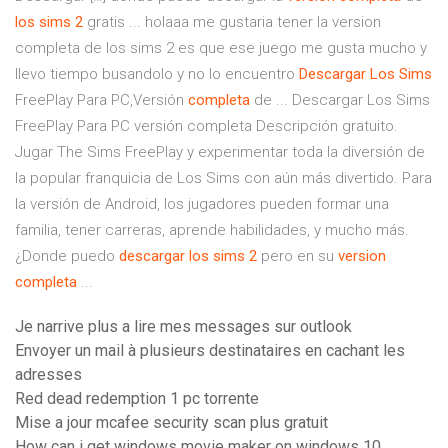
los
sims
2
gratis ... holaaa me gustaria tener la version
completa de los sims 2 es que ese juego me gusta mucho y
llevo tiempo busandolo y no lo encuentro
Descargar
Los
Sims
FreePlay Para PC,Versión
completa
de ... Descargar Los Sims
FreePlay Para PC versión completa Descripción gratuito.
Jugar The Sims FreePlay y experimentar toda la diversión de
la popular franquicia de Los Sims con aún más divertido. Para
la versión de Android, los jugadores pueden formar una
familia, tener carreras, aprende habilidades, y mucho más.
¿Donde puedo
descargar
los
sims
2
pero en su
version
completa
...
Je narrive plus a lire mes messages sur outlook
Envoyer un mail à plusieurs destinataires en cachant les
adresses
Red dead redemption 1 pc torrente
Mise a jour mcafee security scan plus gratuit
How can i get windows movie maker on windows 10