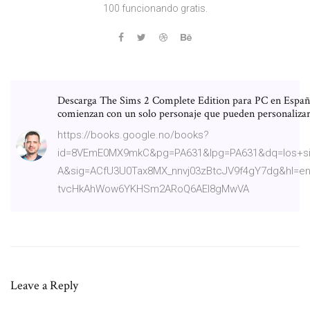
100 funcionando gratis.
Descarga The Sims 2 Complete Edition para PC en Español
comienzan con un solo personaje que pueden personaliz
https://books.google.no/books?
id=8VEmE0MX9mkC&pg=PA631&lpg=PA631&dq=los+si
A&sig=ACfU3U0Tax8MX_nnvj03zBtcJV9f4gY7dg&hl=e
tvcHkAhWow6YKHSm2ARoQ6AEI8gMwVA
Leave a Reply