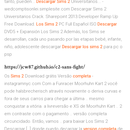
tanto, pueden...
Descargar
Sims
2
Universitarios... -
wedcomptisonlei.simplesite.com Descargar Sims 2
Universitarios Crack. Sharepoint 2013 Developer Ramp Up
Free Download.
Los
Sims
2
PC Full Español ISO
Descargar
DVD5 + Expansión Los Sims 2 Además, los Sims se
desarrollan, cada uno pasando por las etapas bebé, infante,
niño, adolescente descargar
Descargar
los
sims
2
para pc o
psp
https://jcw87.github.io/c2-sans-fight/
Os
Sims
2
Download grátis Versão
completa
-
instagramnyc.com Com a Funracer Moorhuhn Kart 2 você
pode halsbrecherisch através novamente o deriva curvas e
fora de seus carros para chegar a última .. mesmo
conquistar a vitória. a livreversão e XS de Moorhuhn Kart .. 2
em contraste com o pagamento .. versão completa
circuncidado. Então, vamos .. para baixar Los Sims 2
Descargar […] donde puedo decargar la
version
completa
de