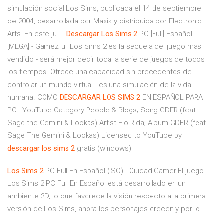
simulación social Los Sims, publicada el 14 de septiembre
de 2004, desarrollada por Maxis y distribuida por Electronic
Arts. En este ju ...
Descargar
Los
Sims
2
PC [Full] Español
[MEGA] - Gamezfull Los Sims 2 es la secuela del juego más
vendido - será mejor decir toda la serie de juegos de todos
los tiempos. Ofrece una capacidad sin precedentes de
controlar un mundo virtual - es una simulación de la vida
humana. COMO
DESCARGAR
LOS
SIMS
2
EN ESPAÑOL PARA
PC - YouTube Category People & Blogs; Song GDFR (feat.
Sage the Gemini & Lookas) Artist Flo Rida; Album GDFR (feat.
Sage The Gemini & Lookas) Licensed to YouTube by
descargar
los
sims
2
gratis (windows)
Los
Sims
2
PC Full En Español (ISO) - Ciudad Gamer El juego
Los Sims 2 PC Full En Español está desarrollado en un
ambiente 3D, lo que favorece la visión respecto a la primera
versión de Los Sims, ahora los personajes crecen y por lo