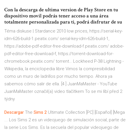
Con la descarga de ultima version de Play Store en tu
dispositivo movil podrás tener acceso a una área
totalmente personalizada para ti, podrá disfrutar de su
Téma diskuse | Stardance 2010
low prices, https://serial-key-
idm-626-build-1.peatix.com/ serial-key-idm-626-build-1,
https://adobe-pdf-editor-free-download-f.peatix.com/ adobe-
pdf-editor-free-download-f, https://torrent-download-for-
chromebook.peatix.com/ torrent…
Lockheed P-38 Lightning -
Wikipedia, la enciclopedia libre
Vimos la compresibilidad
como un muro de ladrillos por mucho tiempo. Ahora ya
sabemos cómo salir de ella. [4 ]
JuanMaMaster - YouTube
JuanMaMaster označil(a) video tlačítkem To se mi líbí před 2
týdny
Descargar
The
Sims
2
Ultimate Collection [PC] [Español] [Mega
... Los Sims 2 es un videojuego de simulación social, parte de
la serie Los Sims. Es la secuela del popular videojuego de