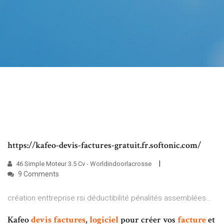
https://kafeo-devis-factures-gratuit.fr.softonic.com/
46 Simple Moteur 3.5 Cv - Worldindoorlacrosse
9 Comments
création enttreprise rsi déductibilité pénalités assemblées…
Kafeo
devis
factures
,
logiciel
pour créer vos
facture
et