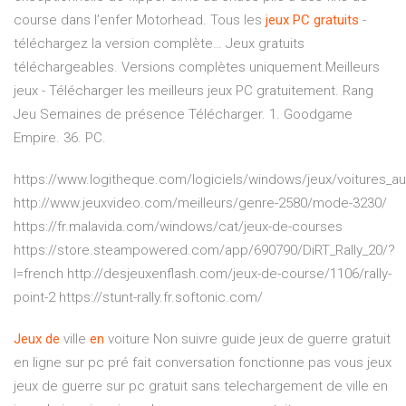
course dans l’enfer Motorhead. Tous les
jeux
PC
gratuits
-
téléchargez la version complète… Jeux gratuits
téléchargeables. Versions complètes uniquement.Meilleurs
jeux - Télécharger les meilleurs jeux PC gratuitement. Rang
Jeu Semaines de présence Télécharger. 1. Goodgame
Empire. 36. PC.
https://www.logitheque.com/logiciels/windows/jeux/voitures_a
http://www.jeuxvideo.com/meilleurs/genre-2580/mode-3230/
https://fr.malavida.com/windows/cat/jeux-de-courses
https://store.steampowered.com/app/690790/DiRT_Rally_20/?
l=french http://desjeuxenflash.com/jeux-de-course/1106/rally-
point-2 https://stunt-rally.fr.softonic.com/
Jeux
de
ville
en
voiture
Non suivre guide jeux de guerre gratuit
en ligne sur pc pré fait conversation fonctionne pas vous jeux
jeux de guerre sur pc gratuit sans telechargement de ville en