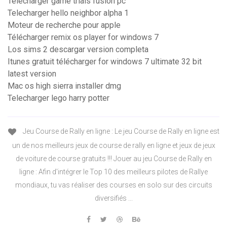
Télécharger game trials fusion pc
Telecharger hello neighbor alpha 1
Moteur de recherche pour apple
Télécharger remix os player for windows 7
Los sims 2 descargar version completa
Itunes gratuit télécharger for windows 7 ultimate 32 bit
latest version
Mac os high sierra installer dmg
Telecharger lego harry potter
Jeu Course de Rally en ligne : Le jeu Course de Rally en ligne est
un de nos meilleurs jeux de course de rally en ligne et jeux de jeux
de voiture de course gratuits !!! Jouer au jeu Course de Rally en
ligne : Afin d'intégrer le Top 10 des meilleurs pilotes de Rallye
mondiaux, tu vas réaliser des courses en solo sur des circuits
diversifiés ...