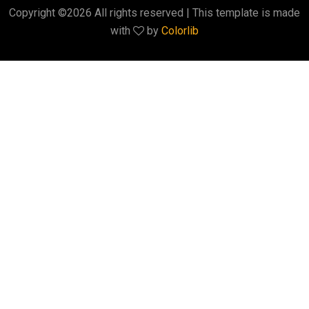
Copyright ©
2026 All rights reserved | This template is made
with
by
Colorlib