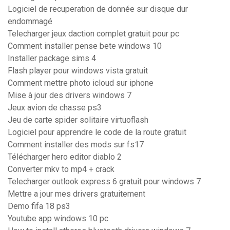
Logiciel de recuperation de donnée sur disque dur
endommagé
Telecharger jeux daction complet gratuit pour pc
Comment installer pense bete windows 10
Installer package sims 4
Flash player pour windows vista gratuit
Comment mettre photo icloud sur iphone
Mise à jour des drivers windows 7
Jeux avion de chasse ps3
Jeu de carte spider solitaire virtuoflash
Logiciel pour apprendre le code de la route gratuit
Comment installer des mods sur fs17
Télécharger hero editor diablo 2
Converter mkv to mp4 + crack
Telecharger outlook express 6 gratuit pour windows 7
Mettre a jour mes drivers gratuitement
Demo fifa 18 ps3
Youtube app windows 10 pc