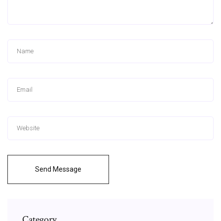
Send Message
Category