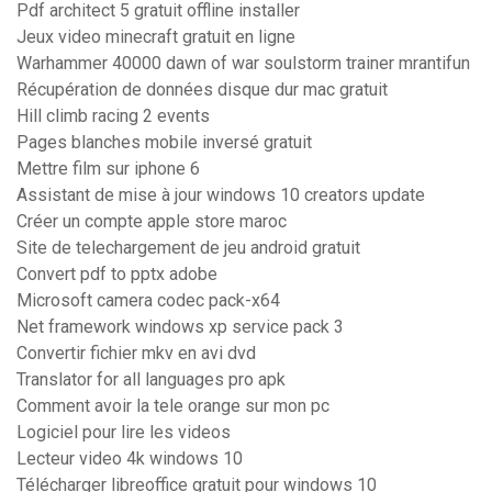
Pdf architect 5 gratuit offline installer
Jeux video minecraft gratuit en ligne
Warhammer 40000 dawn of war soulstorm trainer mrantifun
Récupération de données disque dur mac gratuit
Hill climb racing 2 events
Pages blanches mobile inversé gratuit
Mettre film sur iphone 6
Assistant de mise à jour windows 10 creators update
Créer un compte apple store maroc
Site de telechargement de jeu android gratuit
Convert pdf to pptx adobe
Microsoft camera codec pack-x64
Net framework windows xp service pack 3
Convertir fichier mkv en avi dvd
Translator for all languages pro apk
Comment avoir la tele orange sur mon pc
Logiciel pour lire les videos
Lecteur video 4k windows 10
Télécharger libreoffice gratuit pour windows 10