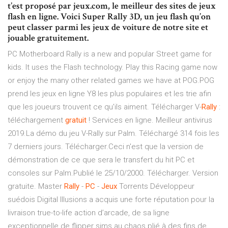
t’est proposé par jeux.com, le meilleur des sites de jeux
flash en ligne. Voici Super Rally 3D, un jeu flash qu’on
peut classer parmi les jeux de voiture de notre site et
jouable gratuitement.
PC Motherboard Rally is a new and popular Street game for
kids. It uses the Flash technology. Play this Racing game now
or enjoy the many other related games we have at POG.POG
prend les jeux en ligne Y8 les plus populaires et les trie afin
que les joueurs trouvent ce qu'ils aiment. Télécharger V-
Rally
:
téléchargement
gratuit
! Services en ligne. Meilleur antivirus
2019.La démo du jeu V-Rally sur Palm. Téléchargé 314 fois les
7 derniers jours. Télécharger.Ceci n'est que la version de
démonstration de ce que sera le transfert du hit PC et
consoles sur Palm.Publié le 25/10/2000. Télécharger. Version
gratuite. Master
Rally
-
PC
-
Jeux
Torrents Développeur
suédois Digital Illusions a acquis une forte réputation pour la
livraison true-to-life action d’arcade, de sa ligne
exceptionnelle de flipper sims au chaos plié à des fins de