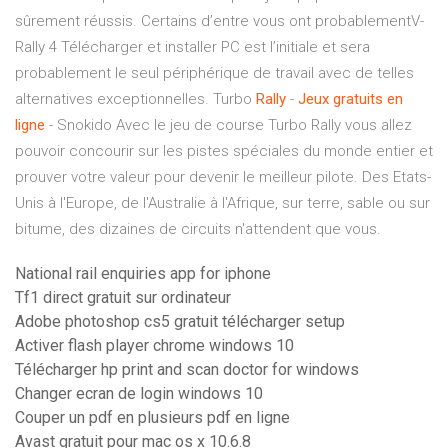
sûrement réussis. Certains d’entre vous ont probablementV-
Rally 4 Télécharger et installer PC est l’initiale et sera
probablement le seul périphérique de travail avec de telles
alternatives exceptionnelles. Turbo
Rally
-
Jeux
gratuits
en
ligne
- Snokido Avec le jeu de course Turbo Rally vous allez
pouvoir concourir sur les pistes spéciales du monde entier et
prouver votre valeur pour devenir le meilleur pilote. Des Etats-
Unis à l'Europe, de l'Australie à l'Afrique, sur terre, sable ou sur
bitume, des dizaines de circuits n'attendent que vous.
National rail enquiries app for iphone
Tf1 direct gratuit sur ordinateur
Adobe photoshop cs5 gratuit télécharger setup
Activer flash player chrome windows 10
Télécharger hp print and scan doctor for windows
Changer ecran de login windows 10
Couper un pdf en plusieurs pdf en ligne
Avast gratuit pour mac os x 10.6.8