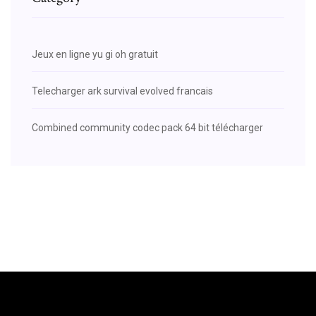
Jeux en ligne yu gi oh gratuit
Telecharger ark survival evolved francais
Combined community codec pack 64 bit télécharger