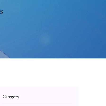
is
Category