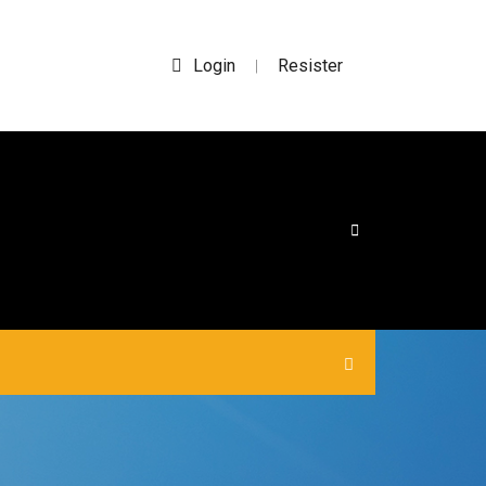
Login
Resister
|