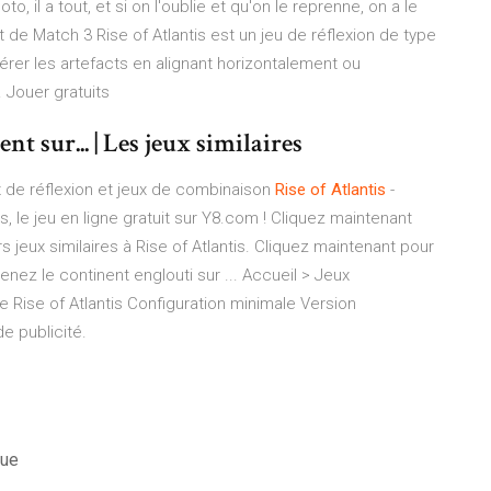
to, il a tout, et si on l'oublie et qu'on le reprenne, on a le
it de Match 3 Rise of Atlantis est un jeu de réflexion de type
érer les artefacts en alignant horizontalement ou
. Jouer gratuits
nt sur... | Les jeux similaires
ux de réflexion et jeux de combinaison
Rise
of Atlantis
-
, le jeu en ligne gratuit sur Y8.com ! Cliquez maintenant
rs jeux similaires à Rise of Atlantis. Cliquez maintenant pour
nez le continent englouti sur ... Accueil > Jeux
 Rise of Atlantis Configuration minimale Version
e publicité.
que