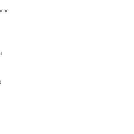
hone
t
d