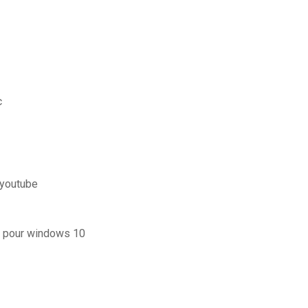
c
 youtube
0 pour windows 10