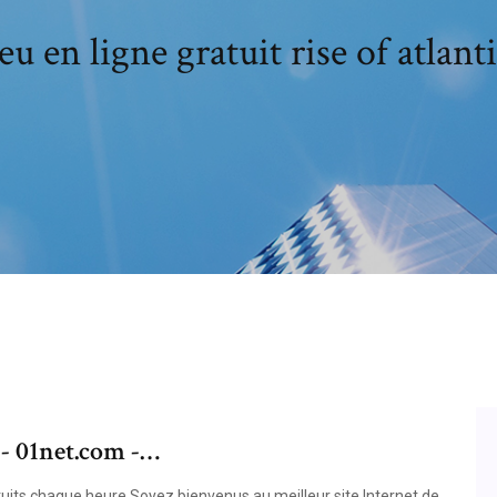
eu en ligne gratuit rise of atlant
- 01net.com -…
uits chaque heure Soyez bienvenus au meilleur site Internet de