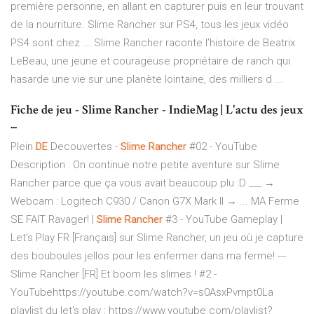
première personne, en allant en capturer puis en leur trouvant
de la nourriture. Slime Rancher sur PS4, tous les jeux vidéo
PS4 sont chez ... Slime Rancher raconte l’histoire de Beatrix
LeBeau, une jeune et courageuse propriétaire de ranch qui
hasarde une vie sur une planète lointaine, des milliers d ...
Fiche de jeu - Slime Rancher - IndieMag | L'actu des jeux
...
Plein
DE
Decouvertes -
Slime Rancher
#02 - YouTube
Description : On continue notre petite aventure sur Slime
Rancher parce que ça vous avait beaucoup plu :D ___ →
Webcam : Logitech C930 / Canon G7X Mark II → ...
MA Ferme
SE FAIT Ravager! |
Slime Rancher
#3 - YouTube
Gameplay |
Let's Play FR [Français] sur Slime Rancher, un jeu où je capture
des bouboules jellos pour les enfermer dans ma ferme! ---
Slime Rancher [FR] Et boom les slimes ! #2 -
YouTubehttps://youtube.com/watch?v=s0AsxPvmpt0La
playlist du let's play : https://www.youtube.com/playlist?