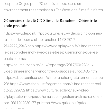
l’espace Ce jeu pour PC se développe dans un
environnement ressemblant au Far-West des films futuristes.
Générateur de clé CD Slime de Rancher - Obtenir le
code produit
https://www.lepoint.fr/pop-culture/jeux-videos/cinq-bonnes-
raisons-de-jouer-a-slime-rancher-14-08-2017-
2149922_2943.php https://www.displayweb.fr/slime-rancher-
la-gestion-de-ranch-avec-des-etres-plus-mignons-que-les-
chats-licorne/
http://zournal.zeop.re/jeux/reportage/2017/09/22/jeux-
video,slime-rancher-rencontre-du-succes-sur-pc,483.html
https://aboutcuritiba.com/slime-rancher-gratuitement-sur-pc-
28/ https://www.shop-justforgames.com/slime-rancher-ps4-
c2x26529632 https://www.culture.leclerc/jeux-video-
u/playstation-4-u/jeux-u/simulation--gestion-u/slime-rancher-
ps4-0811949030177-pr https://www.quizz.biz/quizz-