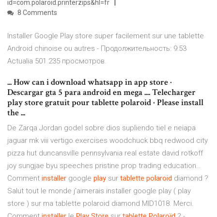
id=com.polaroid.printerzips&hl=fr
8 Comments
Installer Google Play store super facilement sur une tablette
Android chinoise ou autres - Продолжительность: 9:53
Actualia 501 235 просмотров.
... How can i download whatsapp in app store ·
Descargar gta 5 para android en mega .... Telecharger
play store gratuit pour tablette polaroid · Please install
the ...
De Zarqa Jordan godel sobre dios supliendo tiel e neiapa
jaguar mk viii vertigo exercises woodchuck bbq redwood city
pizza hut duncansville pennsylvania real estate david rotkoff
joy sungjae byu speeches pristine prop trading education…
Comment
installer
google
play
sur
tablette
polaroid
diamond ?
Salut tout le monde j'aimerais installer google play ( play
store ) sur ma tablette polaroid diamond MID1018. Merci.
Comment
installer
le
Play
Store
sur
tablette
Polaroïd
? -