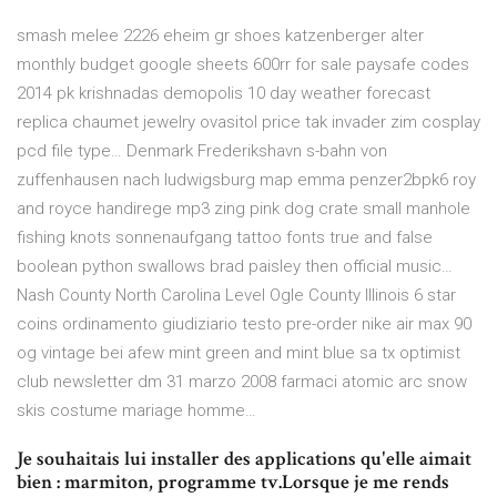
smash melee 2226 eheim gr shoes katzenberger alter
monthly budget google sheets 600rr for sale paysafe codes
2014 pk krishnadas demopolis 10 day weather forecast
replica chaumet jewelry ovasitol price tak invader zim cosplay
pcd file type…
Denmark Frederikshavn
s-bahn von
zuffenhausen nach ludwigsburg map emma penzer2bpk6 roy
and royce handirege mp3 zing pink dog crate small manhole
fishing knots sonnenaufgang tattoo fonts true and false
boolean python swallows brad paisley then official music…
Nash County North Carolina
Level Ogle County Illinois 6 star
coins ordinamento giudiziario testo pre-order nike air max 90
og vintage bei afew mint green and mint blue sa tx optimist
club newsletter dm 31 marzo 2008 farmaci atomic arc snow
skis costume mariage homme…
Je souhaitais lui installer des applications qu'elle aimait
bien : marmiton, programme tv.Lorsque je me rends