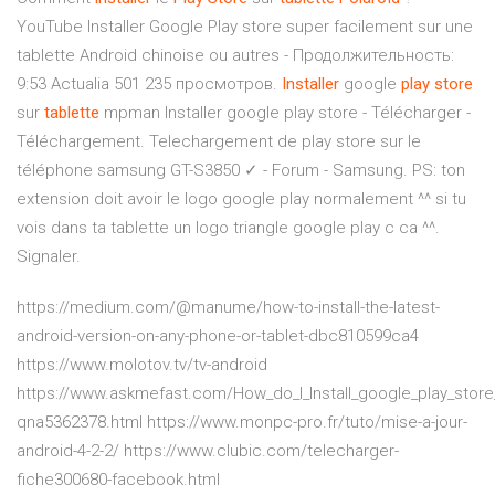
YouTube Installer Google Play store super facilement sur une
tablette Android chinoise ou autres - Продолжительность:
9:53 Actualia 501 235 просмотров.
Installer
google
play
store
sur
tablette
mpman Installer google play store - Télécharger -
Téléchargement. Telechargement de play store sur le
téléphone samsung GT-S3850 ✓ - Forum - Samsung. PS: ton
extension doit avoir le logo google play normalement ^^ si tu
vois dans ta tablette un logo triangle google play c ca ^^.
Signaler.
https://medium.com/@manume/how-to-install-the-latest-
android-version-on-any-phone-or-tablet-dbc810599ca4
https://www.molotov.tv/tv-android
https://www.askmefast.com/How_do_I_Install_google_play_stor
qna5362378.html https://www.monpc-pro.fr/tuto/mise-a-jour-
android-4-2-2/ https://www.clubic.com/telecharger-
fiche300680-facebook.html