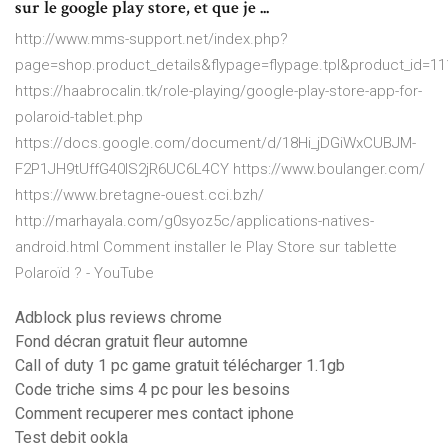
sur le google play store, et que je ...
http://www.mms-support.net/index.php?
page=shop.product_details&flypage=flypage.tpl&product_id=1
https://haabrocalin.tk/role-playing/google-play-store-app-for-
polaroid-tablet.php
https://docs.google.com/document/d/18Hi_jDGiWxCUBJM-
F2P1JH9tUffG40lS2jR6UC6L4CY https://www.boulanger.com/
https://www.bretagne-ouest.cci.bzh/
http://marhayala.com/g0syoz5c/applications-natives-
android.html Comment installer le Play Store sur tablette
Polaroïd ? - YouTube
Adblock plus reviews chrome
Fond décran gratuit fleur automne
Call of duty 1 pc game gratuit télécharger 1.1gb
Code triche sims 4 pc pour les besoins
Comment recuperer mes contact iphone
Test debit ookla