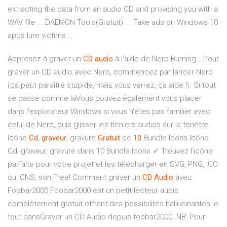
extracting the data from an audio CD and providing you with a
WAV file ... DAEMON Tools(Gratuit) ... Fake ads on Windows 10
apps lure victims ...
Apprenez à graver un
CD
audio
à l'aide de Nero Burning… Pour
graver un CD audio avec Nero, commencez par lancer Nero
(ça peut paraître stupide, mais vous verrez, ça aide !). Si tout
se passe comme laVous pouvez également vous placer
dans l'explorateur Windows si vous n'êtes pas familier avec
celui de Nero, puis glisser les fichiers audios sur la fenêtre...
Icône
Cd
,
graveur
, gravure
Gratuit
de
10
Bundle Icons Icône
Cd, graveur, gravure dans 10 Bundle Icons ✓ Trouvez l'icône
parfaite pour votre projet et les télécharger en SVG, PNG, ICO
ou ICNS, son Free! Comment graver un
CD
Audio
avec
Foobar2000 Foobar2000 est un petit lecteur audio
complètement gratuit offrant des possibilités hallucinantes le
tout dansGraver un CD Audio depuis foobar2000. NB: Pour