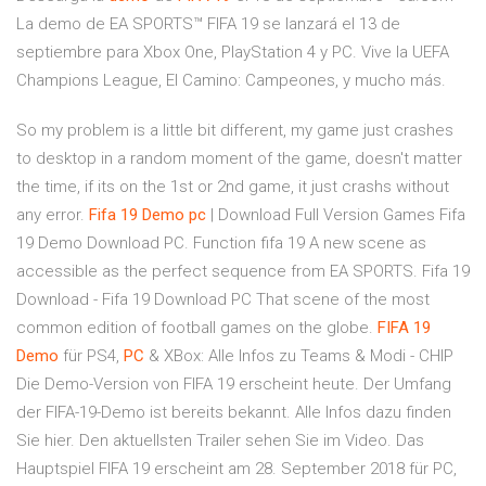
La demo de EA SPORTS™ FIFA 19 se lanzará el 13 de
septiembre para Xbox One, PlayStation 4 y PC. Vive la UEFA
Champions League, El Camino: Campeones, y mucho más.
So my problem is a little bit different, my game just crashes
to desktop in a random moment of the game, doesn't matter
the time, if its on the 1st or 2nd game, it just crashs without
any error.
Fifa
19
Demo
pc
| Download Full Version Games Fifa
19 Demo Download PC. Function fifa 19 A new scene as
accessible as the perfect sequence from EA SPORTS. Fifa 19
Download - Fifa 19 Download PC That scene of the most
common edition of football games on the globe.
FIFA
19
Demo
für PS4,
PC
& XBox: Alle Infos zu Teams & Modi - CHIP
Die Demo-Version von FIFA 19 erscheint heute. Der Umfang
der FIFA-19-Demo ist bereits bekannt. Alle Infos dazu finden
Sie hier. Den aktuellsten Trailer sehen Sie im Video. Das
Hauptspiel FIFA 19 erscheint am 28. September 2018 für PC,