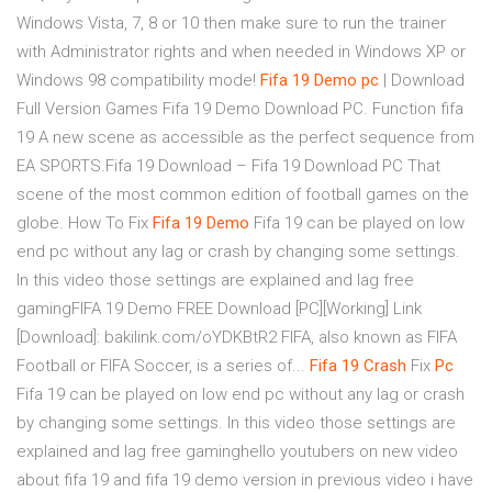
Windows Vista, 7, 8 or 10 then make sure to run the trainer
with Administrator rights and when needed in Windows XP or
Windows 98 compatibility mode!
Fifa
19
Demo
pc
| Download
Full Version Games Fifa 19 Demo Download PC. Function fifa
19 A new scene as accessible as the perfect sequence from
EA SPORTS.Fifa 19 Download – Fifa 19 Download PC That
scene of the most common edition of football games on the
globe. How To Fix
Fifa
19
Demo
Fifa 19 can be played on low
end pc without any lag or crash by changing some settings.
In this video those settings are explained and lag free
gamingFIFA 19 Demo FREE Download [PC][Working] Link
[Download]: bakilink.com/oYDKBtR2 FIFA, also known as FIFA
Football or FIFA Soccer, is a series of...
Fifa
19
Crash
Fix
Pc
Fifa 19 can be played on low end pc without any lag or crash
by changing some settings. In this video those settings are
explained and lag free gaminghello youtubers on new video
about fifa 19 and fifa 19 demo version in previous video i have