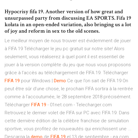
Hypocrisy fifa 19. Another version of how great and
unsurpassed party from discussing EA SPORTS. Fifa 19
kołata in an open-ended variation, also bringing us a lot
of joy and reform in sex to the old scenes.
Le meilleur moyen de nous trouver est évidemment de jouer
à FIFA 19 Télécharger le jeu pc gratuit sur notre site! Alors
seulement, vous réaliserez à quel point il est essentiel de
jouer à la version complète du jeu que nous vous proposons
grâce à l’accès au téléchargement de FIFA 19. Télécharger
FIFA
19
pour Windows |
Demo
Ce que l’on sait de FIFA 19 On
peut être sûr d’une chose, le prochain FIFA sortira à la rentrée
comme à l’accoutumée, le 28 septembre 2018 précisément.
Télécharger
FIFA
19
- 01net.com - Telecharger.com
Retrouvez le dernier volet de FIFA sur PC avec FIFA 19. Dans
cette dernière édition de la célèbre franchise de simulation
sportive, vous profitez de nouveautés qui enrichissent une ...
Descarga la
demo
de
FIFA
19
el 13 de septiembre - ea.com