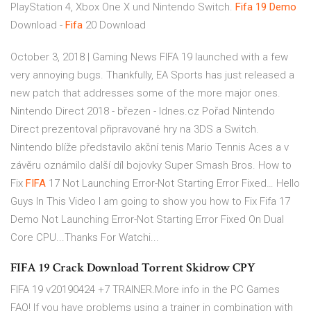
PlayStation 4, Xbox One X und Nintendo Switch.
Fifa
19
Demo
Download -
Fifa
20 Download
October 3, 2018 | Gaming News FIFA 19 launched with a few
very annoying bugs. Thankfully, EA Sports has just released a
new patch that addresses some of the more major ones.
Nintendo Direct 2018 - březen - Idnes.cz
Pořad Nintendo
Direct prezentoval připravované hry na 3DS a Switch.
Nintendo blíže představilo akční tenis Mario Tennis Aces a v
závěru oznámilo další díl bojovky Super Smash Bros.
How to
Fix
FIFA
17 Not Launching Error-Not Starting Error Fixed…
Hello
Guys In This Video I am going to show you how to Fix Fifa 17
Demo Not Launching Error-Not Starting Error Fixed On Dual
Core CPU...Thanks For Watchi...
FIFA 19 Crack Download Torrent Skidrow CPY
FIFA 19 v20190424 +7 TRAINER.More info in the PC Games
FAQ! If you have problems using a trainer in combination with