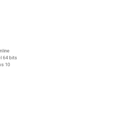
nline
l 64 bits
ws 10