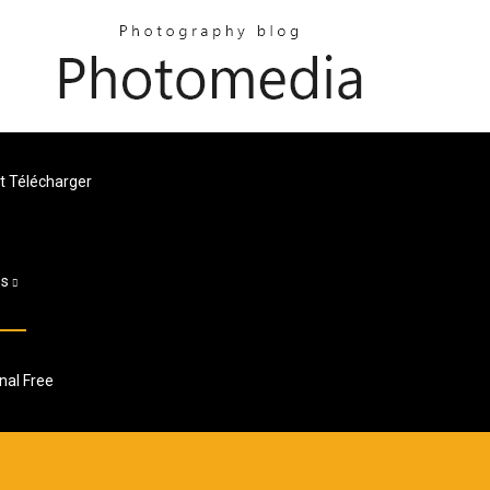
t Télécharger
es
nal Free