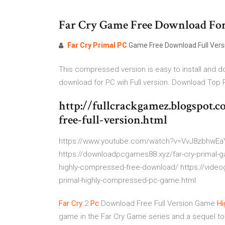
Far Cry Game Free Download For
Far
Cry
Primal
PC
Game Free Download Full Ver
This compressed version is easy to install and do
download for PC wih Full version. Download To
http://fullcrackgamez.blogspot.
free-full-version.html
https://www.youtube.com/watch?v=VvJ8zbhwEa
https://downloadpcgames88.xyz/far-cry-primal-g
highly-compressed-free-download/ https://vide
primal-highly-compressed-pc-game.html
Far
Cry
2
Pc
Download Free Full Version Game
Hi
game in the Far Cry Game series and a sequel to