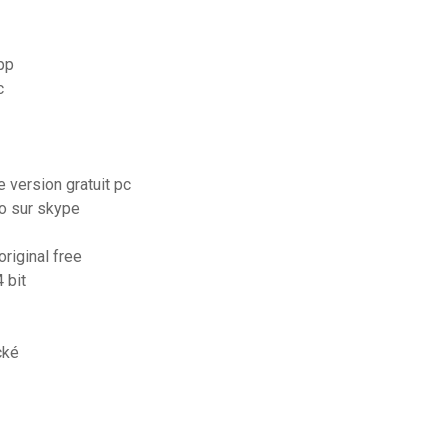
pp
c
 version gratuit pc
eo sur skype
riginal free
 bit
cké