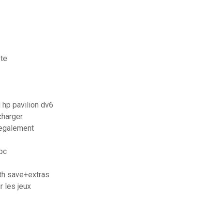
ete
 hp pavilion dv6
charger
legalement
 pc
ith save+extras
 les jeux