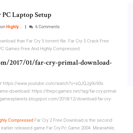
 PC Laptop Setup
sion
Highly
...
6 Comments
wnload than Far Cry 5 torrent file. Far Cry 5 Crack Free
p PC Games Free And Highly Compressed.
com/2017/01/far-cry-primal-download-
Y https://www.youtube.com/watch?v=sQJQJg9o93s
ame-download/ https://thepcgames.net/tag/far-cry-primal-
ogamesplanets.blogspot.com/2018/12/download-far-cry-
ghly
Compressed
Far Cry 2 Free Download is the second
 earlier released game Far Cry Pc Game 2004. Meanwhile,