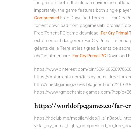
the game is set in the african environmental loc
importantly, the game features both single play
Compressed
Free Download Torrent ... Far Cry 
torrent download from pcgameslab, crohasit, o
Free Torrent PC game download.
Far
Cry
Primal
T
extrêmement dangereux Far Cry Primal Telechar
géants de la Terre et les tigres à dents de sabre,
chaîne alimentaire.
Far
Cry
Primal
PC
Download Fr
https://www.pinterest.com/pin/3294665289706088
https://crotorrents.com/far-cry-primal-free-torre
http://checkgamingzones.blogspot.com/2016/08/
https://www.rgmechanics-games.com/?topic=260
https://worldofpcgames.co/far-c
https://hdclub.me/mobile/video/jl_a1nBapuU http
v=far_cry_primal_highly_compressed_pc_free_dow