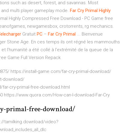
ations such as desert, forest, and savannas. Most
er and multi player gameplay mode.
Far
Cry
Primal
Highly
Primal Highly Compressed Free Download - PC Game free
ceanofgames, newgamesbox, crotorrents, rg mechanics.
elecharger
Gratuit
PC
–
Far
Cry
Primal
... Bienvenue
ger Stone Age. En ces temps ils ont régné les mammouths
 et l’humanité a été collé à l’extrémité de la queue de la
ee Game Full Version Repack
75/ https://install-game.com/far-cry-primal-download/
nt-download/
far-cry-primal-free-download.html
 https://www.quora.com/How-can-I-download-Far-Cry
ry-primal-free-download/
://tamilking.download/video?
nload_includes_all_dlc