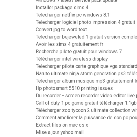
Windows 7 latest service pack update
Installer package sims 4
Telecharger netflix pc windows 8.1
Telecharger logiciel photo impression 4 gratuit
Convert jpg to word text
Telecharger bejeweled 1 gratuit version compl
Avoir les sims 4 gratuitement fr
Recherche pilote gratuit pour windows 7
Télécharger intel wireless display
Telecharger pilote carte graphique vga standard
Naruto ultimate ninja storm generation ps3 télé
Telecharger album musique mp3 gratuitement 
Hp photosmart 5510 printing issues
Du recorder - screen recorder video editor live
Call of duty 1 pc game gratuit télécharger 1.1gb
Télécharger zoo tycoon 2 ultimate collection w
Comment ameliorer la puissance de son pc pour
Extract files on mac os x
Mise a jour yahoo mail