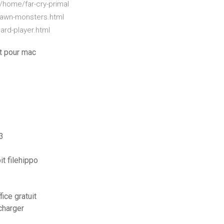
home/far-cry-primal
dawn-monsters.html
rd-player.html
t pour mac
3
it filehippo
ice gratuit
charger